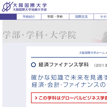
学校紹介
学部・学科
国際交流
サポ
経営経済学部
人間科学部
受験生の方
在学生・保護者の方
企業の方
English
卒業生 
ホ
経営学科
心理コミュニケーション学科
国際
経済学科
人間健康科学科
スポーツ行動学科
大阪国際大学ホーム