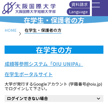
資料請求
Language
在学生・保護者の方
English
简体中文
HOME
在学生・保護者の方
繁體中文
Korean
在学生の方
成績等参照システム「OIU UNIPA」
在学生ポータルサイト
大学が発行するGoogleアカウント (学籍番号@oiu.jp)
でログインして下さい。
ログインできない場合