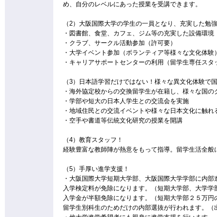
め、自分のレベルにあった授業を受講できます。
（2）大阪国際大学の学生の一員となり、充実した勉
・図書館、食堂、カフェ、ジム等の充実した設備環境
・クラブ、サークル活動参加（許可要）
・大学イベント参加（ボランティア等様々な文化体験
・キャリアサポートセンターの利用（留学生専任スタ
（3）日本語学習だけではない！様々な異文化体験で
・海外協定校からの交換留学生が在籍し、様々な国の
・学部や短大の日本人学生との交流会を実施
・地域住民との交流イベントや様々な日本文化に触れ
・空手や書道等伝統文化研究の授業を開講
（4）教育スタッフ！
経験豊富な教師陣が熱意をもって指導。留学生活全般
（5）手厚い進学支援！
・大阪国際大学短期大学部、大阪国際大学学部に内部
入学検定料が免除になります。（短期大学部、大学学
入学金が半額免除になります。（短期大学部２５万円
留学生別科生のためだけの内部選抜が行われます。（