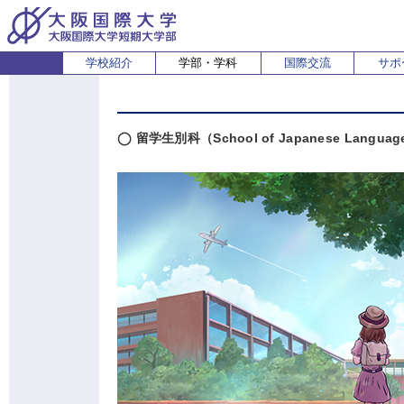
学校紹介
学部・学科
国際交流
サポ
経営経済学部
人間科学部
受験生の方
在学生・保護者の方
企業の方
English
卒業生 
ホ
経営学科
心理コミュニケーション学科
国際
◯ 留学生別科（School of Japanese Language a
経済学科
人間健康科学科
スポーツ行動学科