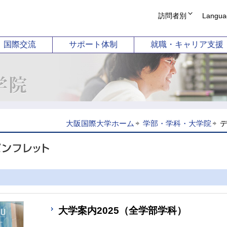
訪問者別
Langua
受験生の方
English
国際交流
サポート体制
就職・キャリア支援
在学生・保護者の
简体中文
企業の方
繁體中文
学部
国際教養学部
短
卒業生 証明書発行
Korean
卒業生 就職支援相
科目等履修案内
ーション学科
国際コミュニケーション学科
幼
図書館
同窓会
科学科
国際観光学科
ホストファミリー
（2026年
大阪国際大学ホーム
学部・学科・大学院
動学科
ライフ
大学案内2025（全学部学科）