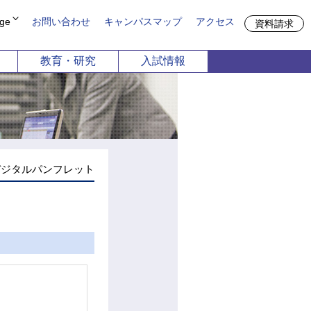
ge
お問い合わせ
キャンパスマップ
アクセス
資料請求
教育・研究
入試情報
方
期大学部
申請
共通教育機構
談
留学生別科
児保育学科
栄養学科
募集
4月1日以降募集停止）
デジタルパンフレット
デザイン学科