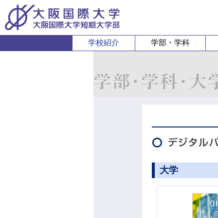
学校紹介
学部・学科
経営経済学部
人間科
経営学科
心理コミュニケ
経済学科
人間健康
スポーツ行
大学