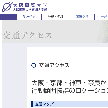
学校紹介
学部・学科
国際交流
サポ
経営経済学部
人間科学部
受験生の方
在学生・保護者の方
企業の方
English
卒業生 
ホ
経営学科
心理コミュニケーション学科
国際
経済学科
人間健康科学科
スポーツ行動学科
交通マップ