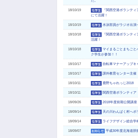
た。
18/10/19
『関西空港ボランティア-Assis
にて活躍！
18/10/19
水泳部員がラジオ出演―
18/10/18
『関西空港ボランティア-Assi
活躍！
18/10/18
マイまるごとまちごと
ク学生が参加！！
18/10/17
自転車マナーアップキ
18/10/17
課外教育センター主催
18/10/11
鹿野ちゃれっじ2018
18/10/11
関西空港ボランティア
18/09/26
2018年度前期公開講
18/09/14
天の川わんぱく村へボ
18/09/14
ライフデザイン総合学
18/09/07
平成30年度北海道