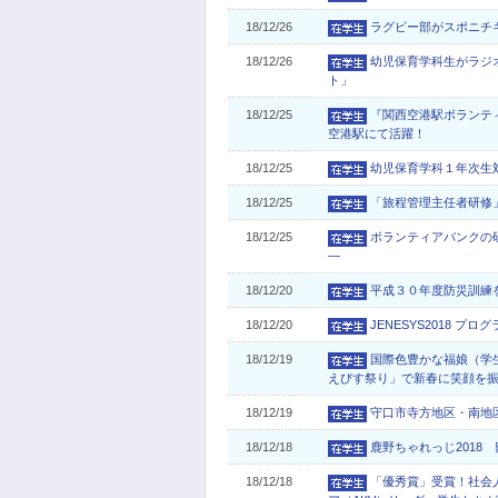
18/12/26
ラグビー部がスポニチ
18/12/26
幼児保育学科生がラジオ
ト」
18/12/25
『関西空港駅ボランティア-Assi
空港駅にて活躍！
18/12/25
幼児保育学科１年次生
18/12/25
「旅程管理主任者研修」
18/12/25
ボランティアバンクの研修会
―
18/12/20
平成３０年度防災訓練
18/12/20
JENESYS2018 
18/12/19
国際色豊かな福娘（学
えびす祭り」で新春に笑顔を
18/12/19
守口市寺方地区・南地
18/12/18
鹿野ちゃれっじ2018
18/12/18
「優秀賞」受賞！社会