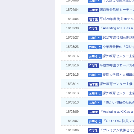
18/04/06
千人超える新入生が
18/04/04
関西野外活動ミーティン
18/04/04
平成29年度 海外ホテ
18/03/30
『Assisting at KIX 
18/03/27
2017年度後期公開
18/03/23
今年度最後の『OI
18/03/16
課外教育センター主
18/03/16
平成29年度グローバル
18/03/15
短期大学部と大和田
18/03/14
課外教育センター主催
18/03/13
課外教育センター主
18/03/13
『障がい理解のため
18/03/09
『Assisting at KIX 
18/03/07
『OIU・OIC 防災
18/03/06
「プレミアム就勝セミ