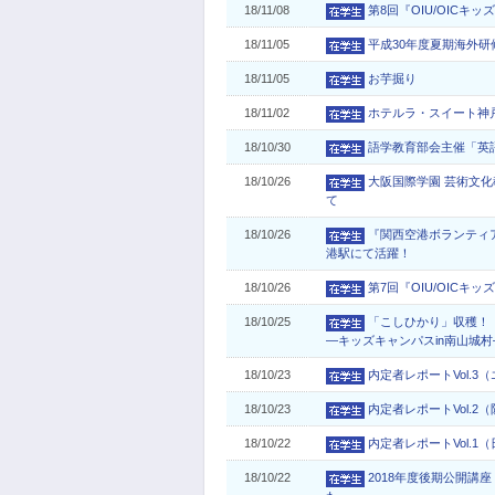
18/11/08
第8回『OIU/OICキ
18/11/05
平成30年度夏期海外
18/11/05
お芋掘り
18/11/02
ホテルラ・スイート神
18/10/30
語学教育部会主催「英
18/10/26
大阪国際学園 芸術文
て
18/10/26
『関西空港ボランティア-Assis
港駅にて活躍！
18/10/26
第7回『OIU/OIC
18/10/25
「こしひかり」収穫！
―キッズキャンパスin南山城村
18/10/23
内定者レポートVol.
18/10/23
内定者レポートVol.2
18/10/22
内定者レポートVol.
18/10/22
2018年度後期公開講