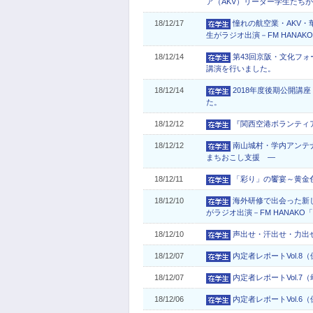
ア（AKV）リーダー学生たち
18/12/17
憧れの航空業・AKV
生がラジオ出演－FM HANAK
18/12/14
第43回京阪・文化フ
講演を行いました。
18/12/14
2018年度後期公開講
た。
18/12/12
『関西空港ボランティア（
18/12/12
南山城村・学内アンテ
まちおこし支援 ―
18/12/11
「彩り」の饗宴～黄金
18/12/10
海外研修で出会った新
がラジオ出演－FM HANAKO
18/12/10
声出せ・汗出せ・力出
18/12/07
内定者レポートVol.8
18/12/07
内定者レポートVol.7
18/12/06
内定者レポートVol.6