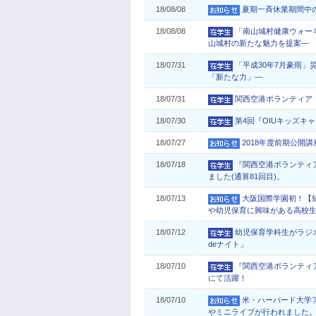
18/08/08
夏期一斉休業期間中
18/08/08
「南山城村健康ウォー
山城村の新たな魅力を提案―
18/07/31
「平成30年7月豪雨
「新たな力」―
18/07/31
関西空港ボランティア
18/07/30
第4回『OIUキッズ
18/07/27
2018年度前期公開
18/07/18
『関西空港ボランティア-Assi
ました(通算81回目)。
18/07/13
大阪国際学園初！【
や幼児保育に興味がある高校
18/07/12
幼児保育学科生がラジオ
deナイト」
18/07/10
『関西空港ボランティア-Assis
にて活躍！
18/07/10
米・ハーバード大学ア
やミニライブが行われました