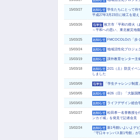
15/03/27
学生たちにとって待
平成27年3月23日に竣工を迎
15/03/26
枚方市「平和の燈火（
～平和への思い、東北被災地
15/03/25
FMCOCOLOの「
15/03/24
地域活性化プロジェク
15/03/19
課外教育センター主
15/03/18
2/21（土）防災イ
しました
15/03/09
「学生チャレンジ制度
15/03/05
4/26（日）「大阪
15/03/03
ライフデザイン総合
15/02/27
松田孝一名誉教授を
ンカイ城」を発見で記者会見
15/02/24
新1号館いよいよデ
「守口キャンパス新1号館」が