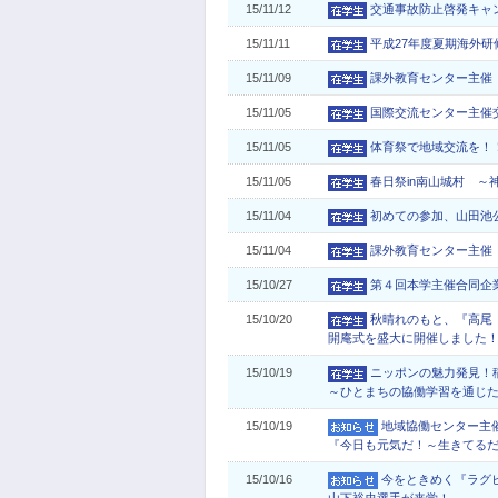
15/11/12
交通事故防止啓発キャ
15/11/11
平成27年度夏期海外
15/11/09
課外教育センター主催
15/11/05
国際交流センター主催
15/11/05
体育祭で地域交流を！
15/11/05
春日祭in南山城村 ～
15/11/04
初めての参加、山田池
15/11/04
課外教育センター主催
15/10/27
第４回本学主催合同企
15/10/20
秋晴れのもと、『高尾
開庵式を盛大に開催しました
15/10/19
ニッポンの魅力発見！稲
～ひとまちの協働学習を通じ
15/10/19
地域協働センター主
『今日も元気だ！～生きてる
15/10/16
今をときめく『ラグ