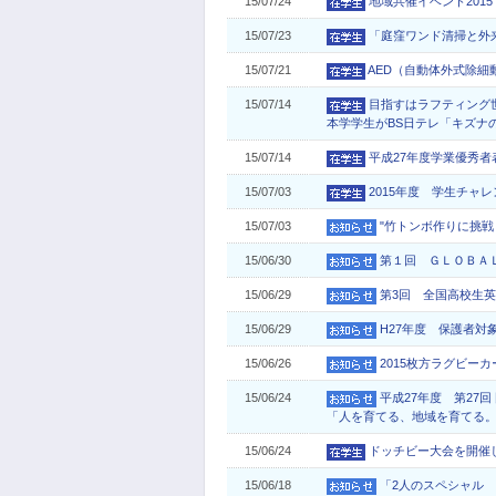
15/07/24
地域共催イベント201
15/07/23
「庭窪ワンド清掃と外
15/07/21
AED（自動体外式除
15/07/14
目指すはラフティング
本学学生がBS日テレ「キズナ
15/07/14
平成27年度学業優秀者
15/07/03
2015年度 学生チャレンジ
15/07/03
"竹トンボ作りに挑戦
15/06/30
第１回 ＧＬＯＢＡ
15/06/29
第3回 全国高校生
15/06/29
H27年度 保護者対
15/06/26
2015枚方ラグビー
15/06/24
平成27年度 第27
「人を育てる、地域を育てる
15/06/24
ドッチビー大会を開催
15/06/18
「2人のスペシャル