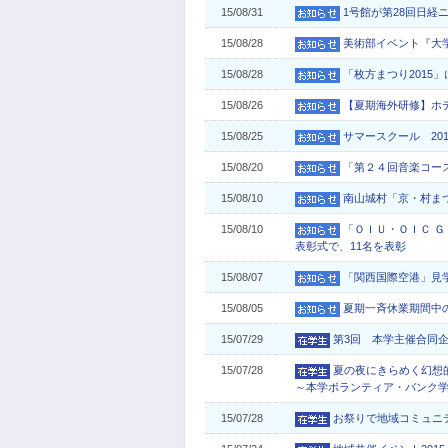
15/08/31
1号館が第28回日
15/08/28
美術部イベント『大
15/08/28
「枚方まつり2015
15/08/26
【夏期海外研修】ホ
15/08/25
サマースクール 201
15/08/20
「第２４回音楽コー
15/08/10
南山城村「京・村ま
15/08/10
「ＯＩＵ・ＯＩＣ Ｇ
表彰式で、11名を表彰
15/08/07
「関西国際空港」見
15/08/05
夏期一斉休業期間中
15/07/29
第3回 本学主催合同
15/07/28
夏の夜にきらめく幻想
～本学ボランティア・バンク
15/07/28
お祭りで地域コミュニ