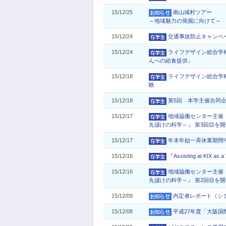
15/12/25
南山城村ツアー
～地域魅力の発掘に向けて～
15/12/24
交通事故防止キャンペ
15/12/24
ライフデザイン総合学
んへの給食提供」
15/12/18
ライフデザイン総合学科
験
15/12/18
第5回 本学主催合同
15/12/17
地域協働センター主催
丸儲けの科学～』 第3回目を
15/12/17
年末年始一斉休業期間
15/12/16
『Assisting at KIX 
15/12/16
地域協働センター主催
丸儲けの科学～』 第2回目を
15/12/09
内定者レポート（シ
15/12/08
平成27年度「大阪