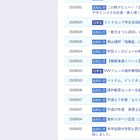
15/10/01
この秋デビュー！！
デザインコラボ企画・第１弾
15/09/29
インドネシア学生交流
15/09/28
「枚方まつり2015
15/09/28
南山城村「地蔵盆」
15/09/24
学長インタビューが
15/09/18
【職業体感イベント
15/09/15
VVVフェンロ海外事情
15/09/10
ベトナム、インドネ
15/09/08
課外教育センター主
15/09/07
平成２７年度「もり
15/09/07
平成27年度 保育
15/09/04
海外スポーツ交流（
15/09/02
本学短期大学部と西
結しました。