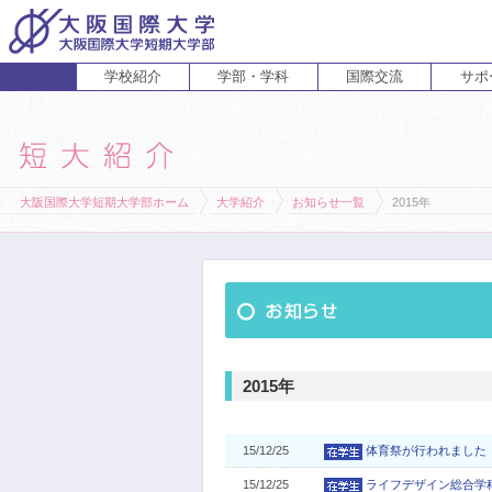
学校紹介
学部・学科
国際交流
サポ
経営経済学部
人間科学部
受験生の方
在学生・保護者の方
企業の方
English
卒業生 
ホ
経営学科
心理コミュニケーション学科
国際
経済学科
人間健康科学科
大阪国際大学短期大学部ホーム
大学紹介
お知らせ一覧
2015年
スポーツ行動学科
2015年
15/12/25
体育祭が行われました
15/12/25
ライフデザイン総合学