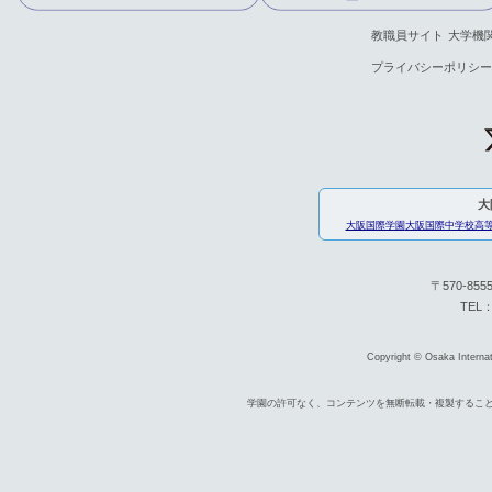
教職員サイト
大学機
プライバシーポリシー
大
大阪国際学園
大阪国際中学校高
〒570-85
TEL：
Copyright © Osaka Internati
学園の許可なく、コンテンツを無断転載・複製するこ