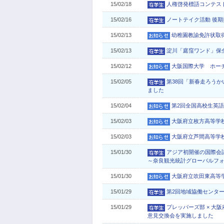
15/02/18
人権啓発標語コンテス
15/02/16
ノートテイク活動 後
15/02/13
幼稚園教諭免許状取
15/02/13
淀川「庭窪ワンド」
15/02/12
大阪国際大学 ホー
15/02/05
第38回「新春走ろう
ました
15/02/04
第2回全国高校生英
15/02/03
大阪府立枚方高等学
15/02/03
大阪府立芦間高等学
15/01/30
アジア初開催の国際会議
～奈良観光統計グローバルフ
15/01/30
大阪府立吹田東高等
15/01/29
第2回地域協働センタ
15/01/29
プレッパーズ部 × 大
意見交換会を実施しました