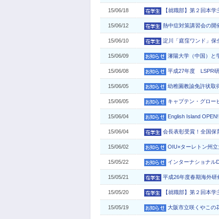
15/06/18
【就職部】第２回本学
15/06/12
熱中症対策講習会の開
15/06/10
淀川「庭窪ワンド」保
15/06/09
瀋陽大学（中国）と
15/06/08
平成27年度 LSPR
15/06/05
幼稚園教諭免許状取得
15/06/05
キャプテン・グロー
15/06/04
English Island OPEN!
15/06/04
会長表彰受賞！全国保
15/06/02
OIU×ターレトン州
15/05/22
インターナショナル
15/05/21
平成26年度春期海外
15/05/20
【就職部】第２回本学
15/05/19
大阪市立咲くやこの