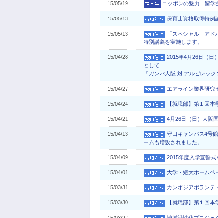
15/05/19
ニッポンの魅力 留学
15/05/13
保育士資格取得特例講
15/05/13
「スペシャル アド
特別講義を実施します。
15/04/28
2015年4月26日
として
「ガンバ大阪 対 アルビレッ
15/04/27
エアライン業界研究
15/04/24
【就職部】第１回本
15/04/21
4月26日（日）大
15/04/13
守口キャンパス4号
ームも増設されました。
15/04/09
2015年度入学宣誓
15/04/01
大学・短大ホームペ
15/03/31
カンボジアボランテ
15/03/30
【就職部】第１回本
15/03/27
地域活性化プロジェ