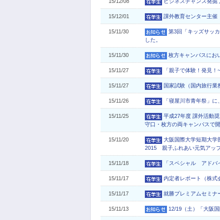
15/12/08
ビジネスチャンス発掘フ
15/12/01
課外教育センター主催
15/11/30
第3回「キッズサッカ
した。
15/11/30
枚方キャンパスにお
15/11/27
「親子で体験！発見！~Cha
15/11/27
国家試験（国内旅行業
15/11/26
「寝屋川市青年祭」に
15/11/25
平成27年度 課外活動
守口・枚方の両キャンパスで
15/11/20
大阪国際大学短期大学
2015 親子ふれあい元気アッ
15/11/18
「スペシャル アドバ
15/11/17
内定者レポート（株式
15/11/17
就勝プレミアムセミナ
15/11/13
12/19（土）「大