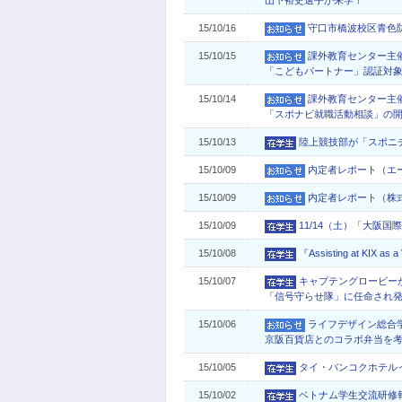
山下裕史選手が来学！
15/10/16
守口市橋波校区青色
15/10/15
課外教育センター主
「こどもパートナー」認証対
15/10/14
課外教育センター主
「スポナビ就職活動相談」の
15/10/13
陸上競技部が「スポニ
15/10/09
内定者レポート（エ
15/10/09
内定者レポート（株
15/10/09
11/14（土）「大阪
15/10/08
『Assisting at KIX as
15/10/07
キャプテングロービー
「信号守らせ隊」に任命され
15/10/06
ライフデザイン総合
京阪百貨店とのコラボ弁当を
15/10/05
タイ・バンコクホテル
15/10/02
ベトナム学生交流研修