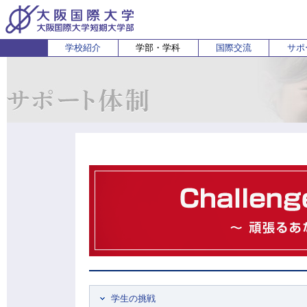
学校紹介
学部・学科
国際交流
サポ
経営経済学部
人間科学部
受験生の方
在学生・保護者の方
企業の方
English
卒業生 
ホ
経営学科
心理コミュニケーション学科
国際
経済学科
人間健康科学科
スポーツ行動学科
学生の挑戦