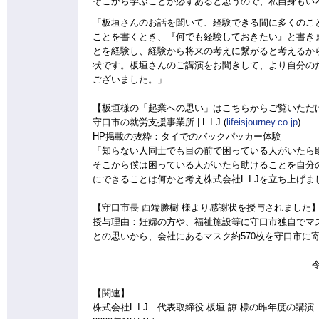
そこから学ぶことが必ずあると思うので、私自身もい
「板垣さんのお話を聞いて、経験できる間に多くのこ
ことを書くとき、『何でも経験しておきたい』と書き
とを経験し、経験から将来の考えに繋がると考えるか
状です。板垣さんのご講演をお聞きして、より自分の
ございました。」
【板垣様の「起業への思い」はこちらからご覧いただ
守口市の就労支援事業所 | L.I.J (
lifeisjourney.co.jp
)
HP掲載の抜粋：タイでのバックパッカー体験
「知らない人同士でも目の前で困っている人がいたら
そこから僕は困っている人がいたら助けることを自分
にできることは何かと考え株式会社L.I.Jを立ち上げま
【守口市長 西端勝樹 様より感謝状を授与されました
授与理由：妊婦の方や、福祉施設等に守口市独自でマ
との思いから、会社にあるマスク約570枚を守口市に
【関連】
株式会社L.I.J 代表取締役 板垣 諒 様の昨年度の講演