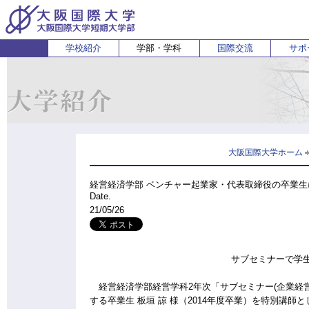
学校紹介
学部・学科
国際交流
サポ
経営経済学部
人間科学部
受験生の方
在学生・保護者の方
企業の方
English
卒業生 
ホ
経営学科
心理コミュニケーション学科
国際
経済学科
人間健康科学科
スポーツ行動学科
大阪国際大学ホーム
経営経済学部 ベンチャー起業家・代表取締役の卒業生に
Date.
21/05/26
サブセミナーで学生
経営経済学部経営学科2年次「サブセミナー(企業経
する卒業生 板垣 諒 様（2014年度卒業）を特別講師