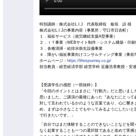
特別講師：株式会社L.I.J 代表取締役 板垣 諒 様
株式会社L.I.Jの事業内容（事業所：守口市日吉町）
１．福祉サービス（就労継続支援A型事業）
２．ＩＴ事業（WEBサイト制作・システム構築・印刷
３．各種清掃・給排水衛生設備事業
４．障がい福祉事業向けコンサルティング事業（事前
ホームページ：
https://lifeisjourney.co.jp/
担当教員：経営経済学部 経営学科 近藤浩章教授・安
【受講学生の感想（一部抜粋）】
「今回のポイントとはまさに『行動力』だと思いまし
思いました。ご講演の最後にあった『あなたにとって
対して言われているかのような言葉であり、心に響き
め、まずは小さなことでもやってみるようにしたいと
で行きたいです。」
「自分ではまだ体験することのできないことなどを聞
なく起業することも一つの選択肢であると改めて実感