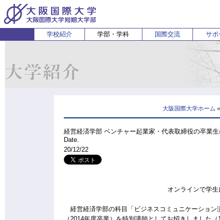
学校紹介
学部・学科
国際交流
サポ
経営経済学部
人間科学部
受験生の方
在学生・保護者の方
企業の方
English
卒業生 
ホ
経営学科
心理コミュニケーション学科
国際
経済学科
人間健康科学科
スポーツ行動学科
大阪国際大学ホーム
経営経済学部 ベンチャー起業家・代表取締役の卒業
Date.
20/12/22
オンラインで学生
経営経済学部の科目「ビジネスコミュニケーション演
（2014年度卒業）を特別講師としてお招きしました（1