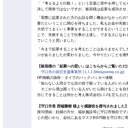
「『考えるより行動！』という言葉に背中を押しても
決して簡単ではないですが、板垣様は起業を成功させ
「実際に起業された方のお話を聞く機会がなかったの
要だということに関心を持ちました。私もお金や失敗
大切でうまくいく事業をすることができるということ
じで、失敗することで仕事が上達し、できる人になれ
ていこうと思いました」
「今まで起業することを考えたことはありませんでし
ジがありましたが変わりました。今やりたいことを後
【板垣様の「起業への思い」はこちらからご覧いただ
守口市の就労支援事業所 | L.I.J (lifeisjourney.co.jp)
HP掲載の抜粋：タイでのバックパッカー体験
「知らない人同士でも目の前で困っている人がいたら
そこから僕は困っている人がいたら助けることを自分
分にできることは何かと考え株式会社L.I.Jを立ち上げ
【守口市長 西端勝樹 様より感謝状を授与されました
授与理由：妊婦の方や、福祉施設等に守口市独自でマ
との思いから、会社にあるマスク約570枚を守口市に