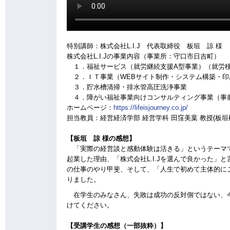
特別講師：株式会社L.I.J 代表取締役 板垣 諒 様
株式会社L.I.Jの事業内容（事業所：守口市日吉町）
１．福祉サービス（就労継続支援A型事業）（就労
２．ＩＴ事業（WEBサイト制作・システム構築・印
３．貯水槽清掃・排水管高圧洗浄事業
４．障がい福祉事業向けコンサルティング事業（事
ホームページ：
https://lifeisjourney.co.jp/
担当教員：経営経済学部 経営学科 田窪美葉 教授(板
【板垣 諒 様の感想】
「実際の経営談と感動体験は活きる」というテーマで
起業した理由、「株式会社L.I.Jを選んで良かった」と
の仕事のやり甲斐、そして、「人生で初めて主体的に
りました。
在学生のみなさん、失敗は成功の反対側ではない、今
けてください。
【受講学生の感想（一部抜粋）】