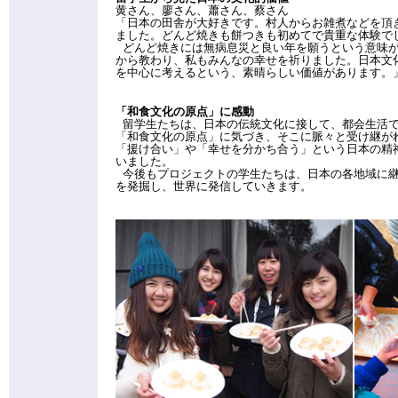
黄さん、廖さん、蕭さん、蔡さん
「日本の田舎が大好きです。村人からお雑煮などを頂
ました。どんど焼きも餅つきも初めてで貴重な体験で
どんど焼きには無病息災と良い年を願うという意味
から教わり、私もみんなの幸せを祈りました。日本文
を中心に考えるという、素晴らしい価値があります。
「和食文化の原点」に感動
留学生たちは、日本の伝統文化に接して、都会生活で
「和食文化の原点」に気づき、そこに脈々と受け継が
「援け合い」や「幸せを分かち合う」という日本の精
いました。
今後もプロジェクトの学生たちは、日本の各地域に継
を発掘し、世界に発信していきます。