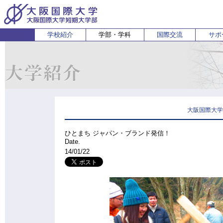
学校紹介
学部・学科
国際交流
サポ
経営経済学部
人間科学部
受験生の方
在学生・保護者の方
企業の方
English
卒業生 
ホ
経営学科
心理コミュニケーション学科
国際
経済学科
人間健康科学科
スポーツ行動学科
大阪国際大学
ひとまち ジャパン・ブランド発信！
Date.
14/01/22