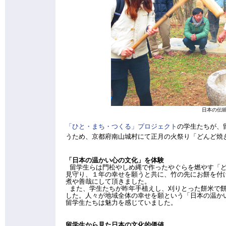
日本の伝
「ひと・まち・つくる」プロジェクト
の学生たちが、
うため、京都府南山城村にて正月の火祭り「どんど焼
「日本の温かい心の文化」を体験
留学生らは門松やしめ縄で作ったやぐらを燃やす「
見守り、１年の幸せを願うと共に、竹の先にお餅を付
煮や善哉にして頂きました。
また、学生たちが昨年手植えし、刈りとった餅米で
した。人々が地域全体の幸せを願という「日本の温か
留学生たちは魅力を感じていました。
留学生から見た日本の文化的価値