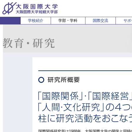
学校紹介
学部・学科
国際交流
サポ
経営経済学部
人間科学部
受験生の方
在学生・保護者の方
企業の方
English
卒業生 
ホ
経営学科
心理コミュニケーション学科
国際
経済学科
人間健康科学科
スポーツ行動学科
国際関係研究所は1988年、大阪国際大学の開学と同時