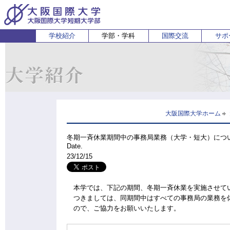
学校紹介
学部・学科
国際交流
サポ
経営経済学部
人間科学部
受験生の方
在学生・保護者の方
企業の方
English
卒業生 
ホ
経営学科
心理コミュニケーション学科
国際
経済学科
人間健康科学科
スポーツ行動学科
大阪国際大学ホーム
冬期一斉休業期間中の事務局業務（大学・短大）につ
Date.
23/12/15
本学では、下記の期間、冬期一斉休業を実施させて
つきましては、同期間中はすべての事務局の業務を
ので、ご協力をお願いいたします。