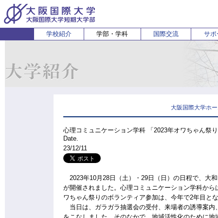
学校紹介
学部・学科
国際交流
サポ
経営経済学部
人間科学部
受験生の方
在学生・保護者の方
企業の方
English
卒業生 
ホ
経営学科
心理コミュニケーション学科
国際
経済学科
人間健康科学科
スポーツ行動学科
大阪国際大学ホー
心理コミュニケーション学科 「2023年オワちゃん祭
Date.
23/12/11
2023年10月28日（土）・29日（日）の日程で、
が開催されました。心理コミュニケーション学科から
ワちゃん祭りのボランティア参加は、今年で2年目と
当日は、ガラガラ抽選会の受付、来場者の誘導案内、
をこなしました。そのなかで、地域活性化のために地