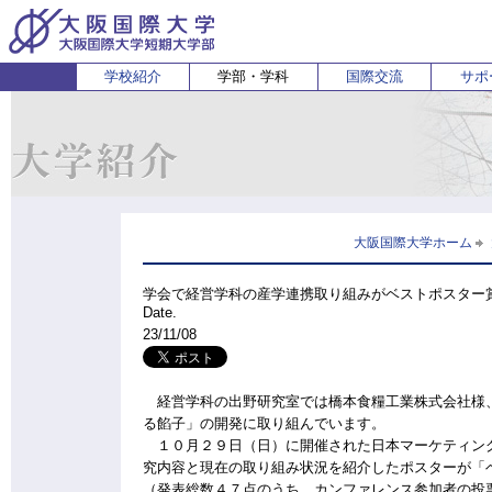
学校紹介
学部・学科
国際交流
サポ
経営経済学部
人間科学部
受験生の方
在学生・保護者の方
企業の方
English
卒業生 
ホ
経営学科
心理コミュニケーション学科
国際
経済学科
人間健康科学科
スポーツ行動学科
大阪国際大学ホーム
学会で経営学科の産学連携取り組みがベストポスター
Date.
23/11/08
経営学科の出野研究室では橋本食糧工業株式会社様、
る餡子」の開発に取り組んでいます。
１０月２９日（日）に開催された日本マーケティング
究内容と現在の取り組み状況を紹介したポスターが「
（発表総数４７点のうち、カンファレンス参加者の投