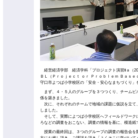
経営経済学部 経済学科「プロジェクト演習Ⅱａ（20
ＢＬ（Ｐｒｏｊｅｃｔ ｏｒ Ｐｒｏｂｌｅｍ Ｂａｓ
守口市よつば小学校区の「安全・安心なまちづくり」
まず、４・５人のグループを３つつくり、チームビル
係を築きました。
次に、それぞれのチームで地域の課題に仮説を立て、
しました。
そして、実際によつば小学校区へフィールドワークに
ろなどの調査をおこない、調査の情報を基に、模造紙
授業の最終回は、３つのグループの調査の報告会を開