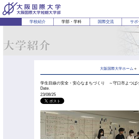
学校紹介
学部・学科
国際交流
サポ
経営経済学部
人間科学部
受験生の方
在学生・保護者の方
企業の方
English
卒業生 
ホ
経営学科
心理コミュニケーション学科
国際
経済学科
人間健康科学科
スポーツ行動学科
大阪国際大学ホーム
学生目線の安全・安心なまちづくり ～守口市よつば
Date.
23/08/25