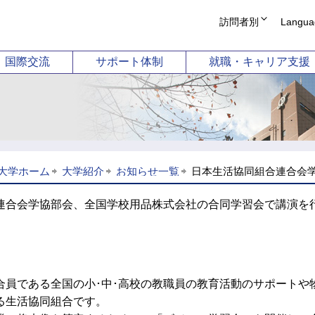
訪問者別
Langua
受験生の方
English
国際交流
サポート体制
就職・キャリア支援
在学生・保護者の
简体中文
企業の方
繁體中文
学部
国際教養学部
短
卒業生 証明書発行
Korean
卒業生 就職支援相
科目等履修案内
ーション学科
国際コミュニケーション学科
幼
図書館
同窓会
科学科
国際観光学科
ホストファミリー
（2026年
大学ホーム
大学紹介
お知らせ一覧
日本生活協同組合連合会学
動学科
ライフ
連合会学協部会、全国学校用品株式会社の合同学習会で講演を
合員である全国の小･中･高校の教職員の教育活動のサポートや
る生活協同組合です。