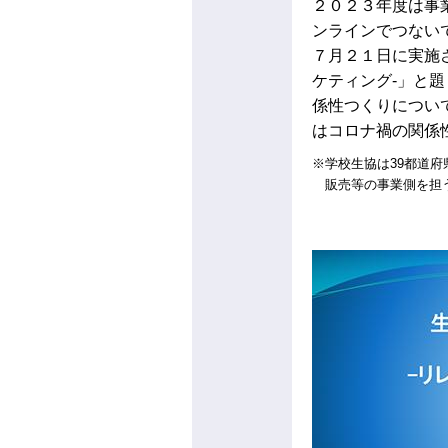
２０２３年度は事
ンラインでつない
７月２１日に実施
ケティング-」と
係性つくりについ
はコロナ禍の関係
※学校生協は39都道
販売等の事業側を担