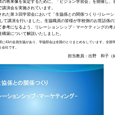
業の将来像を策定するために、「ビジョン学習会」を開催し、
で講演会を実施されています。
された第３回学習会において「生協係との関係つくり-リレーシ
題して講演を行いました。生協職員の皆様が学校側のお世話係の
て参考になるよう、リレーションシップ・マーケティングの考
性構築について解説いたしました。
府県に43の会員生協があり、学協部会は全国のとりまとめをしています。全国
う会社です。
担当教員：出野 和子（