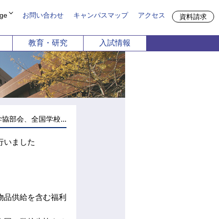
ge
お問い合わせ
キャンパスマップ
アクセス
資料請求
教育・研究
入試情報
方
期大学部
申請
共通教育機構
談
留学生別科
児保育学科
栄養学科
募集
4月1日以降募集停止）
協部会、全国学校...
デザイン学科
行いました
物品供給を含む福利