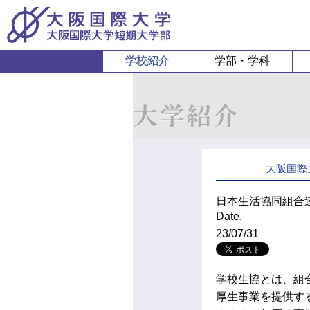
学校紹介
学部・学科
経営経済学部
人間科
経営学科
心理コミュニケ
経済学科
人間健康
大阪国際
スポーツ行
日本生活協同組合
Date.
23/07/31
学校生協とは、組
厚生事業を提供す