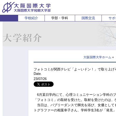
学校紹介
学部・学科
国際交流
サポ
経営経済学部
人間科学部
受験生の方
在学生・保護者の方
企業の方
English
卒業生 
ホ
経営学科
心理コミュニケーション学科
国際
経済学科
人間健康科学科
スポーツ行動学科
大阪国際大学ホーム
フォトコミが関西テレビ「よ～いドン！」で取り上げ
Date.
23/07/26
6月某日学内にて、心理コミュニケーション学科のプ
「フォトコミ」の取材を受けた。取材を受けたのは、
当日は、バブリーダンスで脚光を浴び、女優としても
トグラファーの相葉幸子さん、学科学生3名が「発見