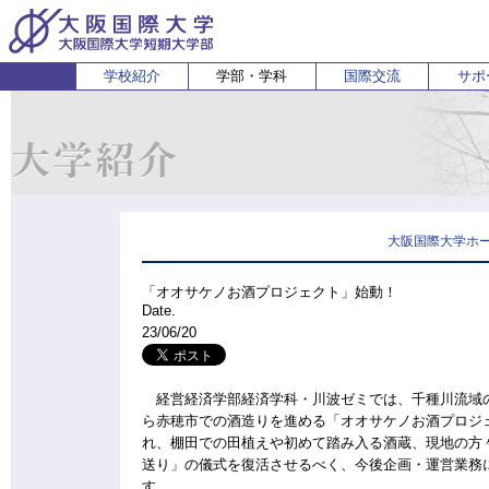
学校紹介
学部・学科
国際交流
サポ
経営経済学部
人間科学部
受験生の方
在学生・保護者の方
企業の方
English
卒業生 
ホ
経営学科
心理コミュニケーション学科
国際
経済学科
人間健康科学科
スポーツ行動学科
大阪国際大学ホ
「オオサケノお酒プロジェクト」始動！
Date.
23/06/20
経営経済学部経済学科・川波ゼミでは、千種川流域の
ら赤穂市での酒造りを進める「オオサケノお酒プロジェ
れ、棚田での田植えや初めて踏み入る酒蔵、現地の方
送り」の儀式を復活させるべく、今後企画・運営業務
す。