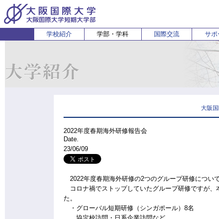
学校紹介
学部・学科
国際交流
サポ
経営経済学部
人間科学部
受験生の方
在学生・保護者の方
企業の方
English
卒業生 
ホ
経営学科
心理コミュニケーション学科
国際
経済学科
人間健康科学科
スポーツ行動学科
大阪国
2022年度春期海外研修報告会
Date.
23/06/09
2022年度春期海外研修の2つのグループ研修につい
コロナ禍でストップしていたグループ研修ですが、本
た。
・グローバル短期研修（シンガポール）8名
協定校訪問・日系企業訪問など