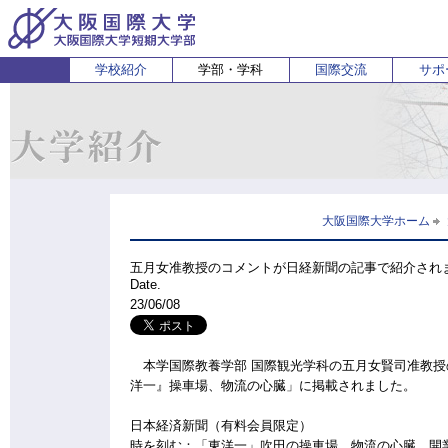
学校紹介
学部・学科
国際交流
サポ
経営経済学部
人間科学部
受験生の方
在学生・保護者の方
企業の方
English
卒業生 
ホ
経営学科
心理コミュニケーション学科
国際
経済学科
人間健康科学科
スポーツ行動学科
大阪国際大学ホーム
五月女准教授のコメントが日経新聞の記事で紹介され
Date.
23/06/08
本学国際教養学部 国際観光学科の五月女賢司准教授の
洋一』操車場、物流の心臓」に掲載されました。
日本経済新聞（有料会員限定）
時を刻む：「東洋一」吹田の操車場、物流の心臓 開業