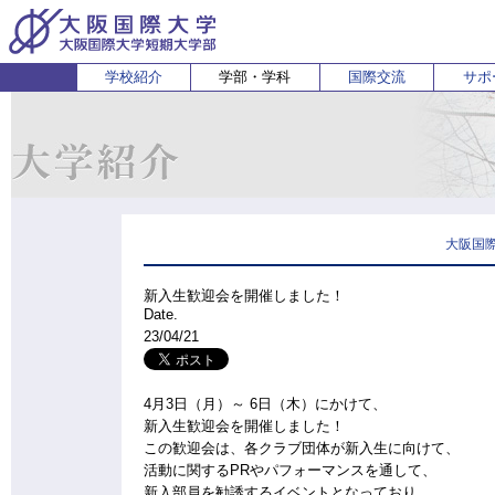
学校紹介
学部・学科
国際交流
サポ
経営経済学部
人間科学部
受験生の方
在学生・保護者の方
企業の方
English
卒業生 
ホ
経営学科
心理コミュニケーション学科
国際
経済学科
人間健康科学科
スポーツ行動学科
大阪国
新入生歓迎会を開催しました！
Date.
23/04/21
4月3日（月）～ 6日（木）にかけて、
新入生歓迎会を開催しました！
この歓迎会は、各クラブ団体が新入生に向けて、
活動に関するPRやパフォーマンスを通して、
新入部員を勧誘するイベントとなっており、