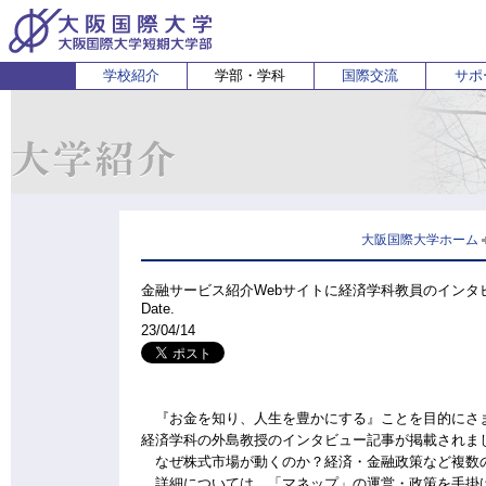
学校紹介
学部・学科
国際交流
サポ
経営経済学部
人間科学部
受験生の方
在学生・保護者の方
企業の方
English
卒業生 
ホ
経営学科
心理コミュニケーション学科
国際
経済学科
人間健康科学科
スポーツ行動学科
大阪国際大学ホーム
金融サービス紹介Webサイトに経済学科教員のインタ
Date.
23/04/14
『お金を知り、人生を豊かにする』ことを目的にさま
経済学科の外島教授のインタビュー記事が掲載されま
なぜ株式市場が動くのか？経済・金融政策など複数
詳細については、「マネップ」の運営・政策を手掛けて