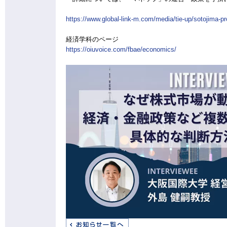
https://www.global-link-m.com/media/tie-up/sotojima-pr
経済学科のページ
https://oiuvoice.com/fbae/economics/