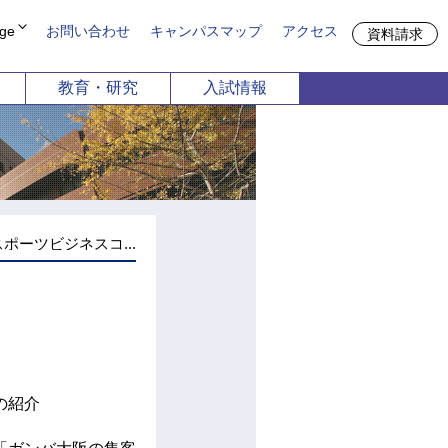
ge
お問い合わせ
キャンパスマップ
アクセス
資料請求
教育・研究
入試情報
方
期大学部
申請
共通教育機構
談
留学生別科
児保育学科
栄養学科
募集
4月1日以降募集停止）
ポーツビジネスコ...
デザイン学科
の紹介