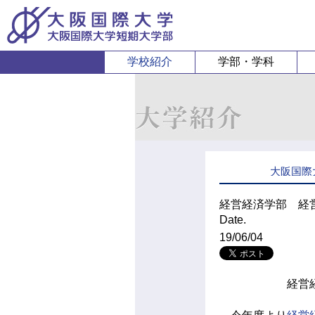
学校紹介
学部・学科
経営経済学部
人間科
経営学科
心理コミュニケ
経済学科
人間健康
大阪国際
スポーツ行
経営経済学部 経
Date.
19/06/04
経営