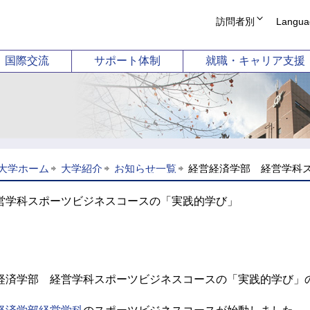
訪問者別
Langua
受験生の方
English
国際交流
サポート体制
就職・キャリア支援
在学生・保護者の
简体中文
企業の方
繁體中文
学部
国際教養学部
短
卒業生 証明書発行
Korean
卒業生 就職支援相
科目等履修案内
ーション学科
国際コミュニケーション学科
幼
図書館
同窓会
科学科
国際観光学科
ホストファミリー
（2026年
大学ホーム
大学紹介
お知らせ一覧
経営経済学部 経営学科ス
動学科
ライフ
営学科スポーツビジネスコースの「実践的学び」
経済学部 経営学科スポーツビジネスコースの「実践的学び」