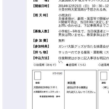
【会 場】
大阪国際大学 枚方キャンパス人工芝
【開催日時】
2014年12月21日（日） 10：30～
※受付時大変混雑が予想される為、
【雨 天 時】
小雨決行
主催者側が、豪雨・落雷等で開催が
※開催可否は、当日8:00に決定しま
お問い合わせは、下記事務局までご
【募集人数】
小学校1～6年生で、当日保護者と一
男女は問いません。教室参加はお子
【参 加 費】
無料
【参加特典】
ガンバ大阪グッズが当たる抽選会が
【持 ち 物】
サッカーのできる服装・運動靴（ス
【申込方法】
往復郵便はがきに記入事項を明記の
い。