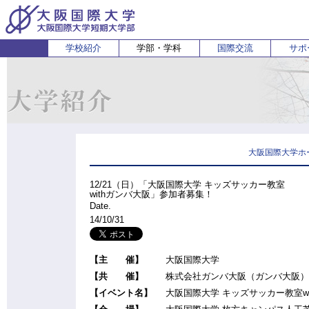
学校紹介
学部・学科
国際交流
サポ
経営経済学部
人間科学部
受験生の方
在学生・保護者の方
企業の方
English
卒業生 
ホ
経営学科
心理コミュニケーション学科
国際
経済学科
人間健康科学科
スポーツ行動学科
大阪国際大学ホ
12/21（日）「大阪国際大学 キッズサッカー教室
withガンバ大阪」参加者募集！
Date.
14/10/31
【主 催】
大阪国際大学
【共 催】
株式会社ガンバ大阪（ガンバ大阪）
【イベント名】
大阪国際大学 キッズサッカー教室wi