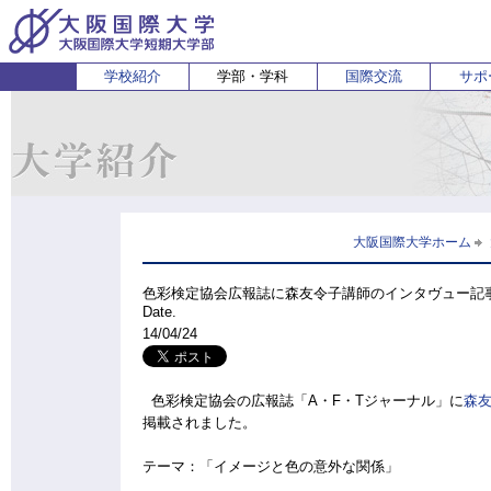
学校紹介
学部・学科
国際交流
サポ
経営経済学部
人間科学部
受験生の方
在学生・保護者の方
企業の方
English
卒業生 
ホ
経営学科
心理コミュニケーション学科
国際
経済学科
人間健康科学科
スポーツ行動学科
大阪国際大学ホーム
色彩検定協会広報誌に森友令子講師のインタヴュー記
Date.
14/04/24
色彩検定協会の広報誌「A・F・Tジャーナル」に
森
掲載されました。
テーマ：「イメージと色の意外な関係」