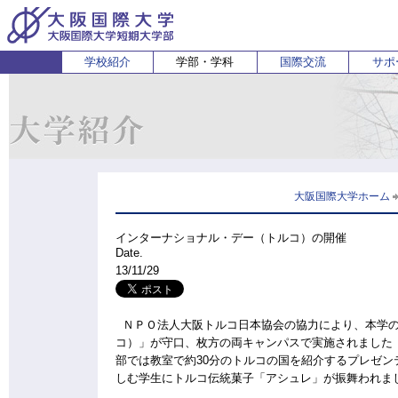
学校紹介
学部・学科
国際交流
サポ
経営経済学部
人間科学部
受験生の方
在学生・保護者の方
企業の方
English
卒業生 
ホ
経営学科
心理コミュニケーション学科
国際
経済学科
人間健康科学科
スポーツ行動学科
大阪国際大学ホーム
インターナショナル・デー（トルコ）の開催
Date.
13/11/29
ＮＰＯ法人大阪トルコ日本協会の協力により、本学の
コ）」が守口、枚方の両キャンパスで実施されました（守
部では教室で約30分のトルコの国を紹介するプレゼン
しむ学生にトルコ伝統菓子「アシュレ」が振舞われま