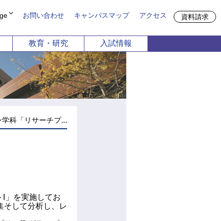
ge
お問い合わせ
キャンパスマップ
アクセス
資料請求
教育・研究
入試情報
方
期大学部
申請
共通教育機構
談
留学生別科
児保育学科
栄養学科
募集
4月1日以降募集停止）
学科「リサーチプ...
デザイン学科
Ⅰ」を実施してお
集そして分析し、レ