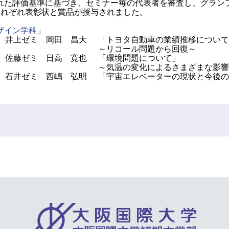
た評価基準に基づき、セミナー毎の代表者を審査し、グラン
それぞれ表彰状と賞品が授与されました。
ザイン学科
」
井上ゼミ 岡田 昌大
「トヨタ自動車の業績推移について
～リコール問題から回復～
佐藤ゼミ 日高 寛也
「環境問題について」
～気温の変化によるさまざまな影響
石井ゼミ 西嶋 弘明
「宇宙エレベーターの現状と今後の