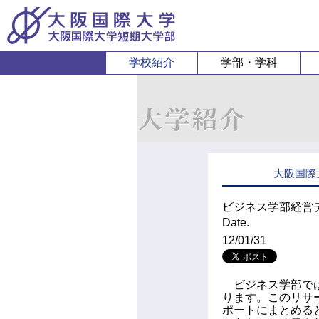
学校紹介
学部・学科
経営経済学部
人間科
経営学科
心理コミュニケ
経済学科
人間健康
大阪国際
スポーツ行
ビジネス学部経営
Date.
12/01/31
ビジネス学部では
ります。このリサ
ポートにまとめる