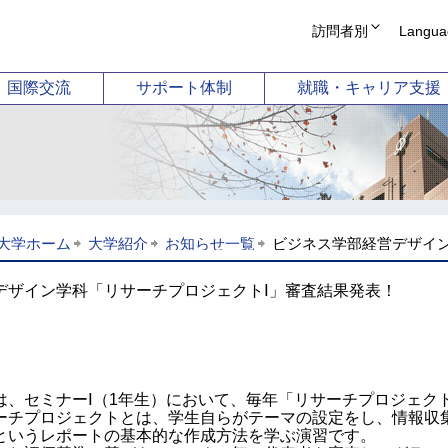
訪問者別
Langua
受験生の方
English
国際交流
サポート体制
就職・キャリア支援
在学生・保護者の
简体中文
企業の方
繁體中文
学部
国際教養学部
短
卒業生 証明書発行
Korean
卒業生 就職支援相
科目等履修案内
ーション学科
国際コミュニケーション学科
幼
図書館
同窓会
科学科
国際観光学科
ホストファミリー
（2026年
大学ホーム
大学紹介
お知らせ一覧
ビジネス学部経営デザイン
動学科
ライフ
デザイン学科「リサーチプロジェクトⅠ」審査結果発表！
、セミナーⅠ（1年生）において、毎年「リサーチプロジェクト
ーチプロジェクトとは、学生自らがテーマの設定をし、情報収
というレポートの基本的な作成方法を学ぶ演習です。