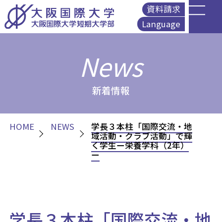
資料請求
Language
English
News
简体中文
繁體中文
Korean
新着情報
HOME
NEWS
学長３本柱「国際交流・地
域活動・クラブ活動」で輝
く学生ー栄養学科（2年）
ー
学長３本柱「国際交流・地