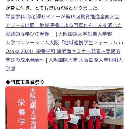
が身に付き、とても良い経験となりました。
栄養学科 海老澤セミナーが第19回食育推進全国大会
でブース出展―地域連携による門真れんこんを通じた
実践的な学びの発揮― | 大阪国際大学短期大学部
大学コンソーシアム大阪「地域連携学生フォーラム in
Osaka 2024」栄養学科 海老澤セミナー発表～実践的
学びの成果発表～ | 大阪国際大学 大阪国際大学短期大
学部
◆門真市農業祭り