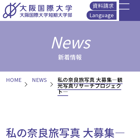
資料請求
Language
English
News
简体中文
繁體中文
Korean
新着情報
HOME
NEWS
私の奈良旅写真 大募集―観
光写真リサーチプロジェク
ト―
私の奈良旅写真 大募集―