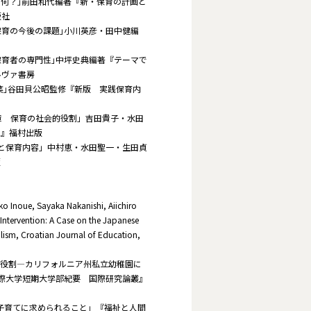
て何？｣前田和代編著『新・保育の計画と
版社
保育の今後の課題｣小川英彦・田中健編
保育者の専門性｣中坪史典編著『テーマで
ルヴァ書房
言葉｣谷田貝公昭監修『新版 実践保育内
5章 保育の社会的役割」吉田貴子・水田
理』福村出版
方と保育内容」中村恵・水田聖一・生田貞
版
 Inoue, Sayaka Nakanishi, Aiichiro
Intervention: A Case on the Japanese
ism, Croatian Journal of Education,
す役割―カリフォルニア州私立幼稚園に
際大学短期大学部紀要 国際研究論叢』
の子育てに求められること」『福祉と人間