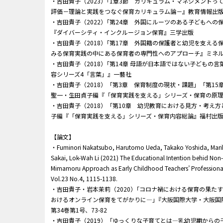
・吉田貴子（2023）｢1章3節 カリキュラム・マネジメントっ
評価－理論と実践をつなぐ保育カリキュラム論－』教育情報出
・吉田貴子（2022）｢第24章 外国にルーツのある子どもへの
『ダイバーシティ・インクルージョン保育』三学出版
・吉田貴子（2018）｢第17章 外国籍の保護者と幼児を支える
みる保育実践の中にある保育者の専門性へのアプローチ』ミネ
・吉田貴子（2018）｢第14章 母語が日本語ではない子どもの
容シリーズ4「言葉」』一藝社
・吉田貴子（2018）「第3章 保育制度の現状・課題」「第1
聖一・生田貞子編『「保育実践を支える」シリーズ・保育の原
・吉田貴子（2018）「第10章 幼児教育における見方・考え
子編『「保育実践を支える」シリーズ・保育内容総論』福村出
【論文】
・Fuminori Nakatsubo, Harutomo Ueda, Takako Yoshida, Mariko
Sakai, Lok-Wah Li (2021) The Educational Intention behid Non-
Mimamoru Approach as Early Childhood Teachers’ Professional
Vol.23 No.4, 1115-1138.
・吉田貴子・岩本茉莉（2020）｢コロナ禍における保育の果た
おけるオンライン保育をてがかりに―｣『大阪国際大学・大阪国
第34巻第1号、73-82
・吉田貴子（2019）「ゆっくりな子育てとは―乳幼児期から