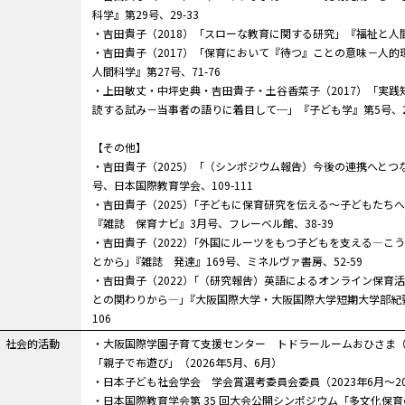
科学』第29号、29-33
・吉田貴子（2018）「スローな教育に関する研究」『福祉と人間科
・吉田貴子（2017）「保育において『待つ』ことの意味－人
人間科学』第27号、71-76
・上田敏丈・中坪史典・吉田貴子・土谷香菜子（2017）「実
読する試み－当事者の語りに着目して─」『子ども学』第5号、223
【その他】
・吉田貴子（2025）「（シンポジウム報告）今後の連携へとつ
号、日本国際教育学会、109-111
・吉田貴子（2025）｢子どもに保育研究を伝える～子どもたち
『雑誌 保育ナビ』3月号、フレーベル館、38-39
・吉田貴子（2022）｢外国にルーツをもつ子どもを支える―こ
とから｣『雑誌 発達』169号、ミネルヴァ書房、52-59
・吉田貴子（2022）｢（研究報告）英語によるオンライン保育
との関わりから―｣『大阪国際大学・大阪国際大学短期大学部紀要 
106
社会的活動
・大阪国際学園子育て支援センター トドラールームおひさま
「親子で布遊び」（2026年5月、6月）
・日本子ども社会学会 学会賞選考委員会委員（2023年6月～20
・日本国際教育学会第 35 回大会公開シンポジウム「多文化保