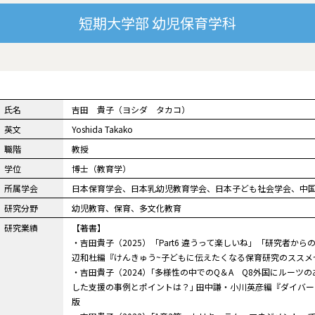
短期大学部
幼児保育学科
氏名
吉田 貴子（ヨシダ タカコ）
英文
Yoshida Takako
職階
教授
学位
博士（教育学）
所属学会
日本保育学会、日本乳幼児教育学会、日本子ども社会学会、中
研究分野
幼児教育、保育、多文化教育
研究業績
【著書】
・吉田貴子（2025）「Part6 違うって楽しいね」「研究者か
辺和杜編『けんきゅう~子どもに伝えたくなる保育研究のススメ
・吉田貴子（2024）｢多様性の中でのQ＆A Q8外国にルーツ
した支援の事例とポイントは？｣ 田中謙・小川英彦編『ダイバ
版