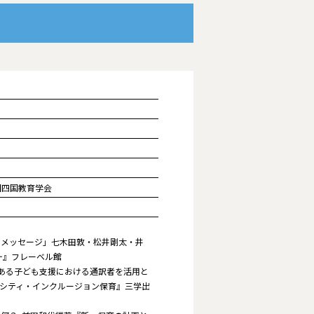
国四国教育学会
らのメッセージ」七木田敦・松井剛太・井
~』フレーベル館
のある子ども支援における通訳者を活用と
ーシティ・インクルージョン保育』三学出