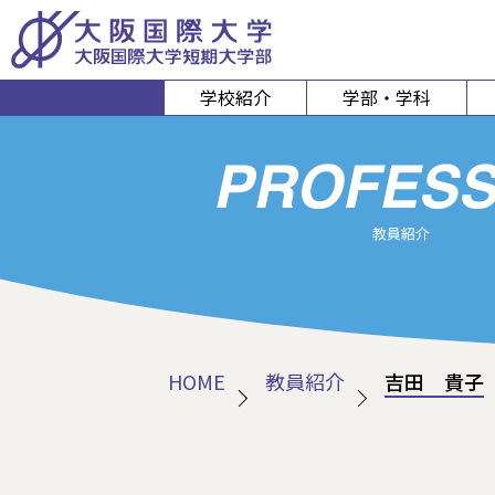
学校紹介
学部・学科
経営経済学部
人間科
経営学科
心理コミュニケ
経済学科
人間健康
スポーツ行
HOME
教員紹介
吉田 貴子