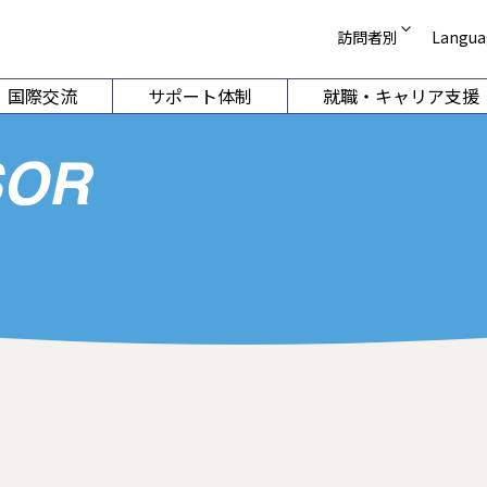
訪問者別
Langua
受験生の方
English
国際交流
サポート体制
就職・キャリア支援
在学生・保護者の
简体中文
企業の方
繁體中文
学部
国際教養学部
短
卒業生 証明書発行
Korean
卒業生 就職支援相
科目等履修案内
ーション学科
国際コミュニケーション学科
幼
図書館
科学科
国際観光学科
同窓会
（2026年
ホストファミリー
動学科
ライフ