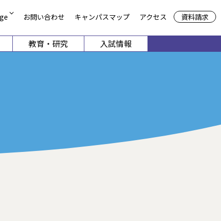
資料請求
ge
お問い合わせ
キャンパスマップ
アクセス
教育・研究
入試情報
方
期大学部
共通教育機構
申請
談
留学生別科
児保育学科
栄養学科
4月1日以降募集停止）
募集
デザイン学科