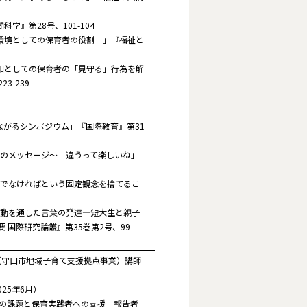
学』第28号、101-104
的環境としての保育者の役割－」『福祉と
践知としての保育者の「見守る」行為を解
-239
ながるシンポジウム」『国際教育』第31
へのメッセージ～ 違うって楽しいね｣
うでなければという固定観念を捨てるこ
活動を通した言葉の発達―短大生と親子
国際研究論叢』第35巻第2号、99-
（守口市地域子育て支援拠点事業）講師
25年6月）
育の課題と保育実践者への支援」報告者