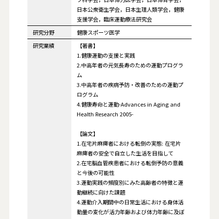
日本公衆衛生学会，日本生理人類学会，健康
支援学会，臨床運動療法研究会
研究分野
健康スポーツ医学
研究業績
【著書】
1.健康運動の支援と実践
2.中高年者の元気長寿のための運動プログラ
ム
3.中高年者の疾病予防・改善のための運動プ
ログラム
4.健康寿命と運動-Advances in Aging and
Health Research 2005-
【論文】
1.在宅片麻痺者における転倒の実態: 在宅片
麻痺者の安全で自立した生活を目指して
2.在宅脳血管疾患者における転倒予防の意義
と今後の可能性
3.運動実践の頻度別にみた高齢者の特徴と運
動継続に向けた課題
4.運動介入期間中の日常生活における身体活
動量の変化が活力年齢および体力年齢に及ぼ