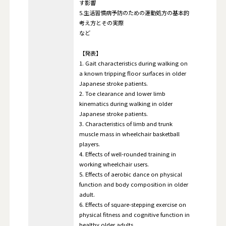
す影響
5.生活習慣病予防のための運動処方の基本的
考え方とその実際
など
【発表】
1. Gait characteristics during walking on
a known tripping floor surfaces in older
Japanese stroke patients.
2. Toe clearance and lower limb
kinematics during walking in older
Japanese stroke patients.
3. Characteristics of limb and trunk
muscle mass in wheelchair basketball
players.
4. Effects of well-rounded training in
working wheelchair users.
5. Effects of aerobic dance on physical
function and body composition in older
adult.
6. Effects of square-stepping exercise on
physical fitness and cognitive function in
healthy older adults.