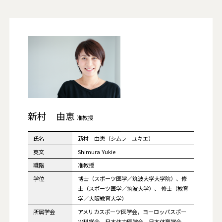
新村 由恵
准教授
氏名
新村 由恵（シムラ ユキエ）
英文
Shimura Yukie
職階
准教授
学位
博士（スポーツ医学／筑波大学大学院）、修
士（スポーツ医学／筑波大学）、 修士（教育
学／大阪教育大学）
所属学会
アメリカスポーツ医学会，ヨーロッパスポー
ツ科学会，日本体力医学会，日本体育学会，