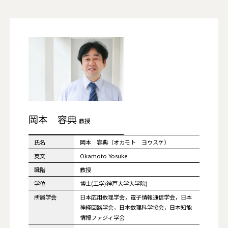
岡本 容典
教授
氏名
岡本 容典（オカモト ヨウスケ）
英文
Okamoto Yosuke
職階
教授
学位
博士(工学/神戸大学大学院)
所属学会
日本応用数理学会，電子情報通信学会，日本
神経回路学会，日本数理科学協会，日本知能
情報ファジィ学会