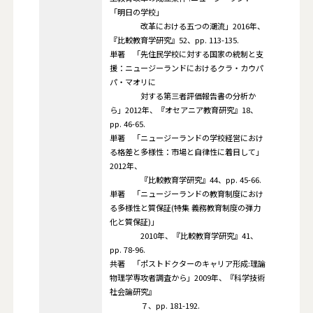
「明日の学校」
改革における五つの潮流」2016年、
『比較教育学研究』52、pp. 113-135.
単著 「先住民学校に対する国家の統制と支
援：ニュージーランドにおけるクラ・カウパ
パ・マオリに
対する第三者評価報告書の分析か
ら」2012年、『オセアニア教育研究』18、
pp. 46-65.
単著 「ニュージーランドの学校経営におけ
る格差と多様性：市場と自律性に着目して」
2012年、
『比較教育学研究』44、pp. 45-66.
単著 「ニュージーランドの教育制度におけ
る多様性と質保証(特集 義務教育制度の弾力
化と質保証)」
2010年、『比較教育学研究』41、
pp. 78-96.
共著 「ポストドクターのキャリア形成:理論
物理学専攻者調査から」2009年、『科学技術
社会論研究』
７、pp. 181-192.