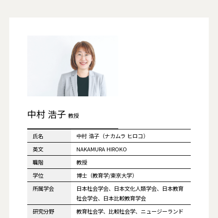
中村 浩子
教授
氏名
中村 浩子（ナカムラ ヒロコ）
英文
NAKAMURA HIROKO
職階
教授
学位
博士（教育学/東京大学）
所属学会
日本社会学会、日本文化人類学会、日本教育
社会学会、日本比較教育学会
研究分野
教育社会学、比較社会学、ニュージーランド