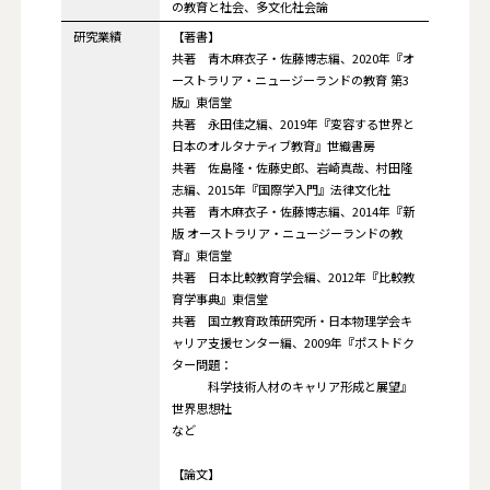
の教育と社会、多文化社会論
研究業績
【著書】
共著 青木麻衣子・佐藤博志編、2020年『オ
ーストラリア・ニュージーランドの教育 第3
版』東信堂
共著 永田佳之編、2019年『変容する世界と
日本のオルタナティブ教育』世織書房
共著 佐島隆・佐藤史郎、岩崎真哉、村田隆
志編、2015年『国際学入門』法律文化社
共著 青木麻衣子・佐藤博志編、2014年『新
版 オーストラリア・ニュージーランドの教
育』東信堂
共著 日本比較教育学会編、2012年『比較教
育学事典』東信堂
共著 国立教育政策研究所・日本物理学会キ
ャリア支援センター編、2009年『ポストドク
ター問題：
科学技術人材のキャリア形成と展望』
世界思想社
など
【論文】