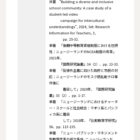
共著 "Building a diverse and inclusive
school community: A case study of a
student-led video
campaign for intercultural
understandings", 2024, Set: Research
Information for Teachers, 3,
pp. 25-32.
単著 「後期中等教育資格制度における包摂
性：ニュージーランドのNCEA制度の改革」
2021年、
『国際研究論叢』34（2）、pp. 13-33.
単著 「反排外主義に向けた政府と市民の対
応：ニュージーランドのモスク銃乱射テロ事
件後に
着目して」2020年、『国際研究論
叢』33（2）、pp. 1-17.
単著 「ニュージーランドにおけるチャータ
ー・スクールと社会統合：マオリ系とパシフ
ィカ系に着目
して」2018年、『比較教育学研究』
56、pp. 113-135.
単著 「ニュー・パブリック・マネジメント
型教育改革の成立条件 :ニュージーランド