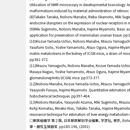
Utilization of NMR microscopy in developmental toxicology: 
malformations induced by maternal administration of retinoic
(8)Takako Tanaka, Noboru Manabe, Reika Okamoto, Miki Sugim
endocrine disrupters on the expression of nuclear receptors i
(9)Miki Sugimoto, Noboru Manabe, Hajime Miyamoto. Basic asp
application for preservation of mammalian ovarian tissue. pp
(10)Kozue Yamada-Uchio, Noboru Manabe, Misuzu Yamaguchi,
Yasufumi Goto, Yoshie Yamamoto, Atsuo Ogura, Hajime Miyamot
matrix metabolisms in the kidney of ICGN mice, a strain of mic
pp361-372.
(11)Misuzu Yamaguchi, Noboru Manabe, Kozue Yamada-Uchio,
Masaya Nagao, Yoshie Yamamoto, Atsuo Ogura, Hajime Miyamo
glomerulonephritis (ICGN) mice. pp373-377.
(12)Noboru Manabe, Kozue Yamada-Uchio, Misuzu Yamaguchi
Yasuyoshi Furuya, Hajime Miyamoto. Quantitative estimation of
histochemical techniques. pp397-404.
(13)Noboru Manabe, Yasuyoshi Azuma, Miki Sugimoto, Misuz
Kohji Komatsu, Minako Kiso, Takako Tanaka, Hajime Miyamoto.
resonance technique for estimation of liver energy metabolism
○獣医組織学 第２版, 日本獣医解剖学会編集, 学窓社, 東京, (total pa
章・雌性生殖器官. pp185-196, (2001)