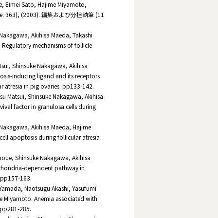
ce, Eimei Sato, Hajime Miyamoto,
 page: 363), (2003). 編集および分担執筆 (11
 Nakagawa, Akihisa Maeda, Takashi
Regulatory mechanisms of follicle
sui, Shinsuke Nakagawa, Akihisa
sis-inducing ligand and its receptors
ar atresia in pig ovaries. pp133-142.
u Matsui, Shinsuke Nakagawa, Akihisa
val factor in granulosa cells during
 Nakagawa, Akihisa Maeda, Hajime
ll apoptosis during follicular atresia
noue, Shinsuke Nakagawa, Akihisa
ochondria-dependent pathway in
s. pp157-163.
Yamada, Naotsugu Akashi, Yasufumi
 Miyamoto. Anemia associated with
. pp281-285.