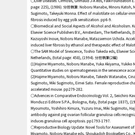
○Liver Diseases: Cirrhosis, Grimaud J-A eds, Falk-Foundation E.
page: 225), (1986). 分担執筆: Noboru Manabe, Minoru Katoh, 
Sugimoto, Takeyuki Monna. Effect of malotilate on cellular-immu
fibrosis induced by egg yolk sensitization. pp6-9.
○Biomedical and Social Aspects of Alcohol and Alcoholism. Kur
Elsevier Science Publishers B.V., Amsterdam, The Netherlands,
Kazuyoshi Inoue, Noboru Manabe, Matazaemon Uchida. Accelera
induced liver fibrosis by ethanol and therapeutic effect of Malo
○The SAM Model of Snescence, Toshio Takeda eds, Elsevier Sci
Netherlands, (total page: 458), (1994). 分担執筆(2編)
(1)Hajime Miyamoto, Noboru Manabe, Yuka Akiyama, Yukiko Mi
Quantitative studies on spermatogenesis in the senescence ac
(2)Hajime Miyamoto, Noboru Manabe, Takeshi Watanabe, Cinam
Sugimoto, Miki Sugimoto, Eimei Sato. Female reproductive char
accelerated mouse. pp279-282.
○Advences in Comparative Endocrinology Vol. 2, Seiichiro K
Monduzzi Editore S.P.A., Bologna, Italy, (total page: 1837)
Myoumoto, Yoshihiro Kimura, Yuzuru Imai, Miki Sugimoto, Ha
antibodiy against pig ovarian follicular granulosa cells recogni
induces granulosa cell apoptosis. pp1793-1797.
○Reproductive Biology Update: Novel Tools for Assessment of 
Miyamoto, Noboru Manabe eds, Shoukadoh Booksellers Co., Ky