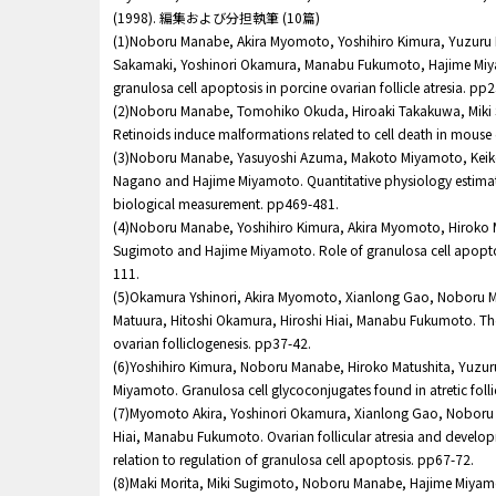
(1998). 編集および分担執筆 (10篇)
(1)Noboru Manabe, Akira Myomoto, Yoshihiro Kimura, Yuzuru 
Sakamaki, Yoshinori Okamura, Manabu Fukumoto, Hajime Miy
granulosa cell apoptosis in porcine ovarian follicle atresia. pp
(2)Noboru Manabe, Tomohiko Okuda, Hiroaki Takakuwa, Miki
Retinoids induce malformations related to cell death in mous
(3)Noboru Manabe, Yasuyoshi Azuma, Makoto Miyamoto, Keiko
Nagano and Hajime Miyamoto. Quantitative physiology estimat
biological measurement. pp469-481.
(4)Noboru Manabe, Yoshihiro Kimura, Akira Myomoto, Hiroko M
Sugimoto and Hajime Miyamoto. Role of granulosa cell apoptosis
111.
(5)Okamura Yshinori, Akira Myomoto, Xianlong Gao, Noboru 
Matuura, Hitoshi Okamura, Hiroshi Hiai, Manabu Fukumoto. The r
ovarian folliclogenesis. pp37-42.
(6)Yoshihiro Kimura, Noboru Manabe, Hiroko Matushita, Yuzur
Miyamoto. Granulosa cell glycoconjugates found in atretic folli
(7)Myomoto Akira, Yoshinori Okamura, Xianlong Gao, Noboru
Hiai, Manabu Fukumoto. Ovarian follicular atresia and developme
relation to regulation of granulosa cell apoptosis. pp67-72.
(8)Maki Morita, Miki Sugimoto, Noboru Manabe, Hajime Miy