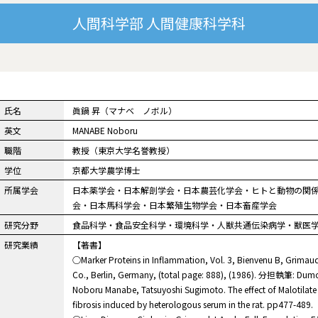
人間科学部
人間健康科学科
氏名
眞鍋 昇（マナベ ノボル）
英文
MANABE Noboru
職階
教授（東京大学名誉教授）
学位
京都大学農学博士
所属学会
日本薬学会・日本解剖学会・日本農芸化学会・ヒトと動物の関
会・日本馬科学会・日本繁殖生物学会・日本畜産学会
研究分野
食品科学・食品安全科学・環境科学・人獣共通伝染病学・獣医
研究業績
【著書】
○Marker Proteins in Inflammation, Vol. 3, Bienvenu B, Grimaud 
Co., Berlin, Germany, (total page: 888), (1986). 分担執筆: Dumo
Noboru Manabe, Tatsuyoshi Sugimoto. The effect of Malotilate
fibrosis induced by heterologous serum in the rat. pp477-489.