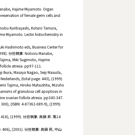
Manabe, Hajime Miyamoto. Organ
reservation of female germ cells and
nobu Kuribayashi, Kotaro Tamura,
 Miyamoto. Lectin histochemistry in
ki Hashimoto eds, Business Center for
, (1998). 分担執筆: Noboru Manabe,
Tajima, Miki Sugimoto, Hajime
ollicle atresia. pp97-111.
ji Ikura, Masaya Nagao, Seiji Masuda,
Nederlands, (total page: 443), (1999).
mi Tajima, Hiroko Matsushita, Mizuho
nisms of granulosa cell apoptosis in
cine ovarian follicle atresia. pp343-347.
(ISBN: 4-87362-089-9), (1999).
6), (1999). 分担執筆: 眞鍋 昇. 第14
06), (2001). 分担執筆: 眞鍋 昇, 中山