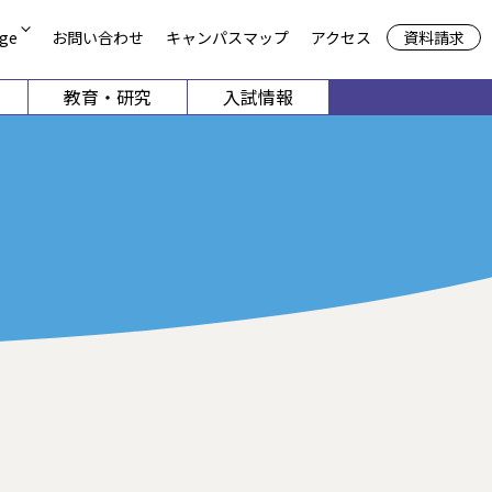
資料請求
ge
お問い合わせ
キャンパスマップ
アクセス
教育・研究
入試情報
方
期大学部
共通教育機構
申請
談
留学生別科
児保育学科
栄養学科
4月1日以降募集停止）
募集
デザイン学科