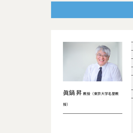
眞鍋 昇
教授（東京大学名誉教
授）