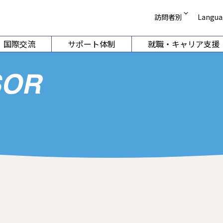
訪問者別
Langua
受験生の方
English
国際交流
サポート体制
就職・キャリア支援
在学生・保護者の
简体中文
企業の方
繁體中文
学部
国際教養学部
短
卒業生 証明書発行
Korean
卒業生 就職支援相
科目等履修案内
ーション学科
国際コミュニケーション学科
幼
図書館
科学科
国際観光学科
同窓会
（2026年
ホストファミリー
動学科
ライフ