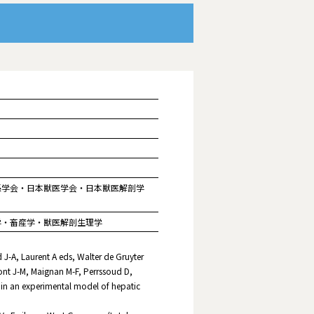
係学会・日本獣医学会・日本獣医解剖学
学・畜産学・獣医解剖生理学
J-A, Laurent A eds, Walter de Gruyter
nt J-M, Maignan M-F, Perrssoud D,
 in an experimental model of hepatic