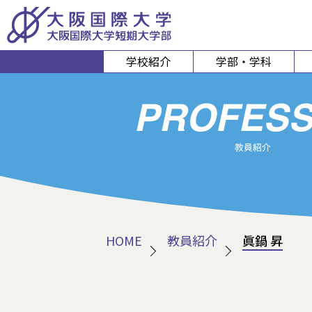
学校紹介
学部・学科
経営経済学部
人間科
経営学科
心理コミュニケ
経済学科
人間健康
スポーツ行
HOME
教員紹介
眞鍋 昇