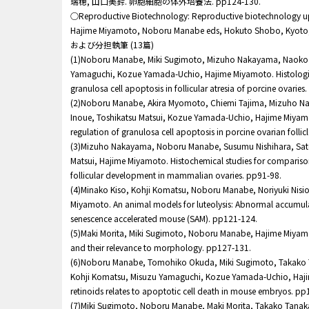
瑞穂, 山口美鈴. 卵胞細胞の体外培養法. pp124-130.
○Reproductive Biotechnology: Reproductive biotechnology upd
Hajime Miyamoto, Noboru Manabe eds, Hokuto Shobo, Kyoto, 
および分担執筆 (13篇)
(1)Noboru Manabe, Miki Sugimoto, Mizuho Nakayama, Naoko I
Yamaguchi, Kozue Yamada-Uchio, Hajime Miyamoto. Histologic
granulosa cell apoptosis in follicular atresia of porcine ovaries
(2)Noboru Manabe, Akira Myomoto, Chiemi Tajima, Mizuho 
Inoue, Toshikatsu Matsui, Kozue Yamada-Uchio, Hajime Miyamo
regulation of granulosa cell apoptosis in porcine ovarian follicl
(3)Mizuho Nakayama, Noboru Manabe, Susumu Nishihara, Sat
Matsui, Hajime Miyamoto. Histochemical studies for compariso
follicular development in mammalian ovaries. pp91-98.
(4)Minako Kiso, Kohji Komatsu, Noboru Manabe, Noriyuki Nis
Miyamoto. An animal models for luteolysis: Abnormal accumulati
senescence accelerated mouse (SAM). pp121-124.
(5)Maki Morita, Miki Sugimoto, Noboru Manabe, Hajime Miyam
and their relevance to morphology. pp127-131.
(6)Noboru Manabe, Tomohiko Okuda, Miki Sugimoto, Takako 
Kohji Komatsu, Misuzu Yamaguchi, Kozue Yamada-Uchio, Haji
retinoids relates to apoptotic cell death in mouse embryos. p
(7)Miki Sugimoto, Noboru Manabe, Maki Morita, Takako Tana