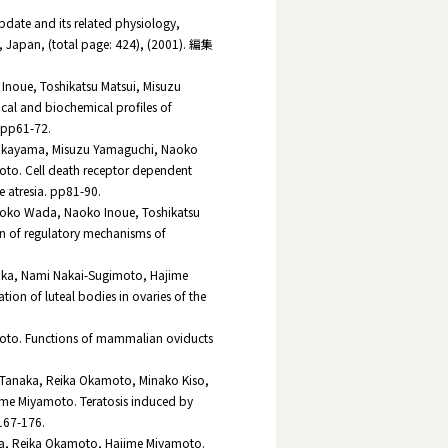
ate and its related physiology,
Japan, (total page: 424), (2001). 編集
noue, Toshikatsu Matsui, Misuzu
al and biochemical profiles of
. pp61-72.
Nakayama, Misuzu Yamaguchi, Naoko
to. Cell death receptor dependent
e atresia. pp81-90.
oko Wada, Naoko Inoue, Toshikatsu
n of regulatory mechanisms of
ioka, Nami Nakai-Sugimoto, Hajime
on of luteal bodies in ovaries of the
oto. Functions of mammalian oviducts
Tanaka, Reika Okamoto, Minako Kiso,
me Miyamoto. Teratosis induced by
p167-176.
ka, Reika Okamoto, Hajime Miyamoto.