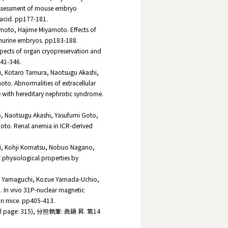
Assessment of mouse embryo
 acid. pp177-181.
oto, Hajime Miyamoto. Effects of
n murine embryos. pp183-188.
ects of organ cryopreservation and
341-346.
 Kotaro Tamura, Naotsugu Akashi,
o. Abnormalities of extracellular
e with hereditary nephrotic syndrome.
 Naotsugu Akashi, Yasufumi Goto,
to. Renal anemia in ICR-derived
, Kohji Komatsu, Nobuo Nagano,
 physiological properties by
u Yamaguchi, Kozue Yamada-Uchio,
 In vivo 31P-nuclear magnetic
 in mice. pp405-413.
ge: 315), 分担執筆: 眞鍋 昇. 第14