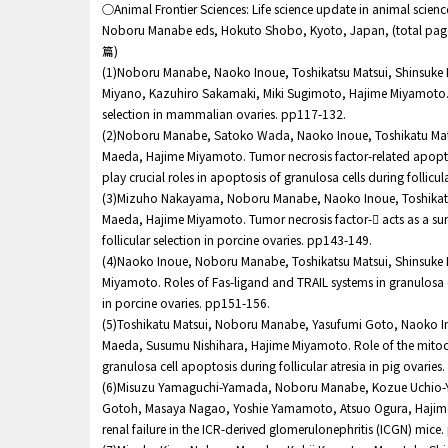
○Animal Frontier Sciences: Life science update in animal scien
Noboru Manabe eds, Hokuto Shobo, Kyoto, Japan, (total
篇)
(1)Noboru Manabe, Naoko Inoue, Toshikatsu Matsui, Shinsuke
Miyano, Kazuhiro Sakamaki, Miki Sugimoto, Hajime Miyamoto. 
selection in mammalian ovaries. pp117-132.
(2)Noboru Manabe, Satoko Wada, Naoko Inoue, Toshikatu Mat
Maeda, Hajime Miyamoto. Tumor necrosis factor-related apopto
play crucial roles in apoptosis of granulosa cells during follicul
(3)Mizuho Nakayama, Noboru Manabe, Naoko Inoue, Toshikats
Maeda, Hajime Miyamoto. Tumor necrosis factor- acts as a survi
follicular selection in porcine ovaries. pp143-149.
(4)Naoko Inoue, Noboru Manabe, Toshikatsu Matsui, Shinsuke
Miyamoto. Roles of Fas-ligand and TRAIL systems in granulosa ce
in porcine ovaries. pp151-156.
(5)Toshikatu Matsui, Noboru Manabe, Yasufumi Goto, Naoko I
Maeda, Susumu Nishihara, Hajime Miyamoto. Role of the mit
granulosa cell apoptosis during follicular atresia in pig ovarie
(6)Misuzu Yamaguchi-Yamada, Noboru Manabe, Kozue Uchio-
Gotoh, Masaya Nagao, Yoshie Yamamoto, Atsuo Ogura, Hajime
renal failure in the ICR-derived glomerulonephritis (ICGN) mice