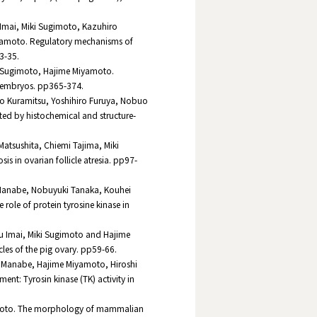
Imai, Miki Sugimoto, Kazuhiro
amoto. Regulatory mechanisms of
23-35.
 Sugimoto, Hajime Miyamoto.
e embryos. pp365-374.
 Kuramitsu, Yoshihiro Furuya, Nobuo
ed by histochemical and structure-
atsushita, Chiemi Tajima, Miki
 in ovarian follicle atresia. pp97-
Manabe, Nobuyuki Tanaka, Kouhei
ole of protein tyrosine kinase in
u Imai, Miki Sugimoto and Hajime
cles of the pig ovary. pp59-66.
 Manabe, Hajime Miyamoto, Hiroshi
nt: Tyrosin kinase (TK) activity in
amoto. The morphology of mammalian