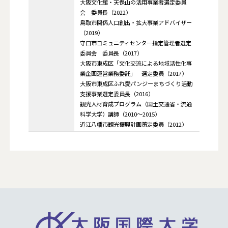
大阪文化館・天保山の活用事業者選定委員
会 委員長（2022）
鳥取市関係人口創出・拡大事業アドバイザー
（2019）
守口市コミュニティセンター指定管理者選定
委員会 委員長（2017）
大阪市東成区「文化交流による地域活性化事
業企画運営業務委託」 選定委員（2017）
大阪市東成区ふれ愛パンジーまちづくり活動
支援事業選定委員長（2016）
観光人材育成プログラム（国土交通省・流通
科学大学）講師（2010～2015）
近江八幡市観光振興計画策定委員（2012）