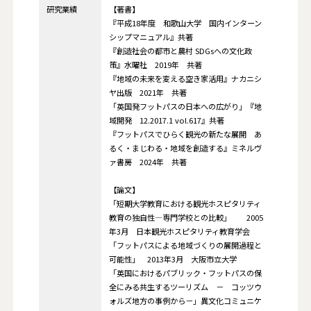
研究業績
【著書】
『平成18年度 和歌山大学 国内インターン
シップマニュアル』共著
『創造社会の都市と農村 SDGsへの文化政
策』水曜社 2019年 共著
『地域の未来を変える空き家活用』ナカニシ
ヤ出版 2021年 共著
「英国発フットパスの日本への広がり」『地
域開発 12.2017.1 vol.617』共著
『フットパスでひらく観光の新たな展開 あ
るく・まじわる・地域を創造する』ミネルヴ
ァ書房 2024年 共著
【論文】
「短期大学教育における観光ホスピタリティ
教育の独自性―専門学校との比較」 2005
年3月 日本観光ホスピタリティ教育学会
「フットパスによる地域づくりの展開過程と
可能性」 2013年3月 大阪市立大学
「英国におけるパブリック・フットパスの保
全にみる共生するツーリズム － コッツウ
ォルズ地方の事例から－」異文化コミュニケ