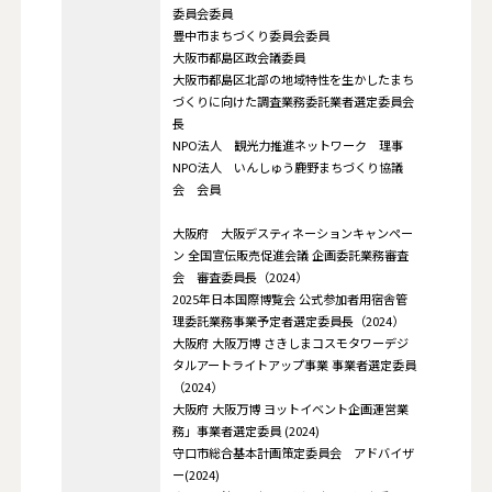
委員会委員
豊中市まちづくり委員会委員
大阪市都島区政会議委員
大阪市都島区北部の地域特性を生かしたまち
づくりに向けた調査業務委託業者選定委員会
長
NPO法人 観光力推進ネットワーク 理事
NPO法人 いんしゅう鹿野まちづくり協議
会 会員
大阪府 大阪デスティネーションキャンペー
ン 全国宣伝販売促進会議 企画委託業務審査
会 審査委員長（2024）
2025年日本国際博覧会 公式参加者用宿舎管
理委託業務事業予定者選定委員長（2024）
大阪府 大阪万博 さきしまコスモタワーデジ
タルアートライトアップ事業 事業者選定委員
（2024）
大阪府 大阪万博 ヨットイベント企画運営業
務」事業者選定委員 (2024)
守口市総合基本計画策定委員会 アドバイザ
ー(2024)