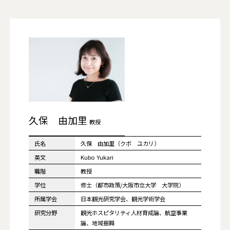
久保 由加里
教授
氏名
久保 由加里（クボ ユカリ）
英文
Kubo Yukari
職階
教授
学位
修士（都市政策/大阪市立大学 大学院）
所属学会
日本観光研究学会、観光学術学会
研究分野
観光ホスピタリティ人材育成論、航空事業
論、地域振興