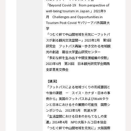
「Beyond Covid-19 from perspective of
well-being tourism in Japan 」2021年9
月 Challenges and Opportunities in
Tourism Post-Covid ヤパリーアバ外国語大
学
「つむぐ絆で中山間地域を元気にーフットパ
スが創る観光交流空間ー」2023年2月 第5回
研究会 フットパス再論－歩き交わる地域観
光の創造 龍谷大学里山研究センター
「多彩な絆を生み出す中間支援組織の役割」
2023年6月 第20回 日本観光研究学会関西
支部意見交換会
【講演】
「フットパスによる地域づくりの形成要因と
今後の課題 － スイス・カナダ・日本の事
例から」英国のフットパスおよびWaWタウ
ンと日本におけるその展開の可能性 国際シ
ンポジウム 2013年5月 筑波大学
「生活空間における日本のおもてなしの変
遷」2014年4月 NPO大阪トルコ日本協会
「つむぐ絆で中山間地域を元気に」大阪国際