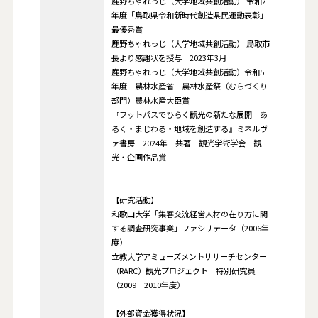
鹿野ちゃれっじ（大学地域共創活動） 令和2
年度「鳥取県令和新時代創造県民運動表彰」
最優秀賞
鹿野ちゃれっじ（大学地域共創活動） 鳥取市
長より感謝状を授与 2023年3月
鹿野ちゃれっじ（大学地域共創活動）令和5
年度 農林水産省 農林水産祭（むらづくり
部門）農林水産大臣賞
『フットパスでひらく観光の新たな展開 あ
るく・まじわる・地域を創造する』ミネルヴ
ァ書房 2024年 共著 観光学術学会 観
光・企画作品賞
【研究活動】
和歌山大学「集客交流経営人材の在り方に関
する調査研究事業」ファシリテータ（2006年
度）
立教大学アミューズメントリサーチセンター
（RARC）観光プロジェクト 特別研究員
（2009－2010年度）
【外部資金獲得状況】