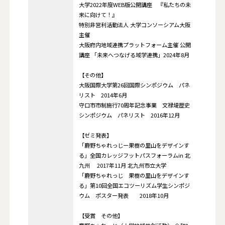
大学2022年度WEB版公開講座 『私たちの未
来に向けて！』
特別非営利活動法人 大学コンソーシアム大阪
主催
大阪府内地域連携プラットフォーム主催 公開
講座 「未来へつなげる域学連携」2024年8月
【その他】
大阪国際大学第26回国際シンポジウム パネ
リスト 2014年6月
守口市市制施行70周年記念事業 文禄堤歴史
シンポジウム パネリスト 2016年12月
【ゼミ発表】
「鹿野ちゃれっじー果樹の里山をデザインす
る」全国カレッジフットパスフォーラムin 北
九州 2017年11月 北九州市立大学
「鹿野ちゃれっじ 果樹の里山をデザインす
る」第10回全国エコツーリズム学生シンポジ
ウム ポスター発表 2018年10月
【受賞 その他】