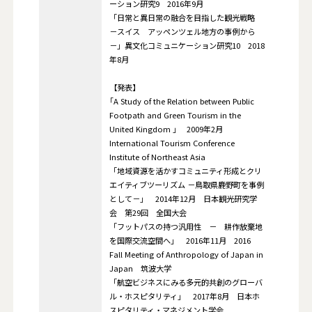
ーション研究9 2016年9月
「日常と異日常の融合を目指した観光戦略
－スイス アッペンツェル地方の事例から
－」異文化コミュニケーション研究10 2018
年8月
【発表】
｢A Study of the Relation between Public
Footpath and Green Tourism in the
United Kingdom ｣ 2009年2月
International Tourism Conference
Institute of Northeast Asia
「地域資源を活かすコミュニティ形成とクリ
エイティブツーリズム －鳥取県鹿野町を事例
として－」 2014年12月 日本観光研究学
会 第29回 全国大会
「フットパスの持つ汎用性 － 耕作放棄地
を国際交流空間へ」 2016年11月 2016
Fall Meeting of Anthropology of Japan in
Japan 筑波大学
「航空ビジネスにみる多元的共創のグローバ
ル・ホスピタリティ」 2017年8月 日本ホ
スピタリティ・マネジメント学会