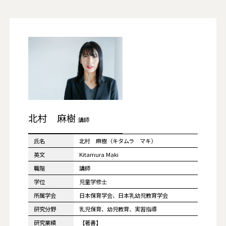
北村 麻樹
講師
氏名
北村 麻樹（キタムラ マキ）
英文
Kitamura Maki
職階
講師
学位
児童学修士
所属学会
日本保育学会、日本乳幼児教育学会
研究分野
乳児保育、幼児教育、実習指導
研究業績
【著書】