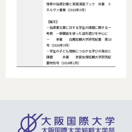
保育の指導計画と実践演習ブック 共著 ミ
ネルヴァ書房（2016年3月）
【論文】
・指導案立案に対する学生の課題に関する一
考察 －新聞紙を使った造形遊びを中心に
－ 単著 白鳳短期大学研究紀要 第10
号（2016年3月）
・学生の子ども理解につながる学びの現状と
課題 共著 奈良佐保短期大学研究紀
要特別号（2018年2月）