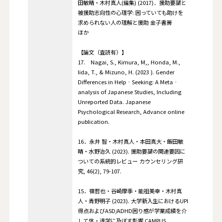
田敏晴・木村真人(編集) (2017)．援助要請と
被援助志向性の心理学: 困っていても助けを
求められない人の理解と援助 金子書房
ほか
【論文（査読有）】
17. Nagai, S., Kimura, M,, Honda, M.,
Iida, T., & Mizuno, H. (2023 ). Gender
Differences in Help‐Seeking: A Meta‐
analysis of Japanese Studies, Including
Unreported Data. Japanese
Psychological Research, Advance online
publication.
16．永井 智・木村真人・本田真大・飯田敏
晴・水野治久 (2023). 援助要請の関連要因に
ついての系統的レビュー カウンセリング研
究, 46(2), 79-107.
15．嶺哲也・谷崎摩季・能祖美幸・木村真
人・青野明子 (2023). 大学新入生におけるUPI
得点およびASD/ADHD困り感が学業成績を介
して休・退学に及ぼす影響 CAMPUS