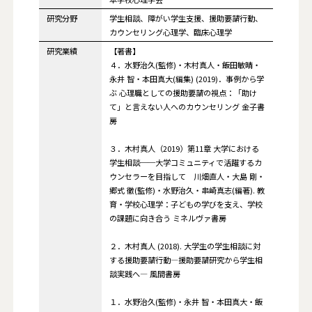
研究分野
学生相談、障がい学生支援、援助要請行動、
カウンセリング心理学、臨床心理学
研究業績
【著書】
４．水野治久(監修)・木村真人・飯田敏晴・
永井 智・本田真大(編集) (2019)．事例から学
ぶ 心理職としての援助要請の視点：「助け
て」と言えない人へのカウンセリング 金子書
房
３．木村真人（2019）第11章 大学における
学生相談──大学コミュニティで活躍するカ
ウンセラーを目指して 川畑直人・大島 剛・
郷式 徹(監修)・水野治久・串崎真志(編著). 教
育・学校心理学：子どもの学びを支え、学校
の課題に向き合う ミネルヴァ書房
２．木村真人 (2018). 大学生の学生相談に対
する援助要請行動―援助要請研究から学生相
談実践へ― 風間書房
１．水野治久(監修)・永井 智・本田真大・飯