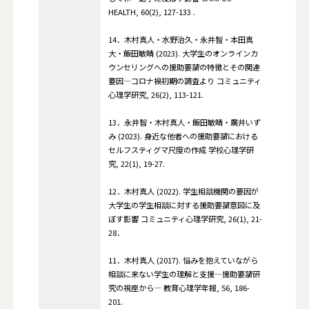
HEALTH, 60(2), 127-133 .
14．木村真人・水野治久・永井智・本田真
大・飯田敏晴 (2023). 大学生のオンラインカ
ウンセリングへの援助要請の特徴とその関連
要因―コロナ禍初期の調査より コミュニティ
心理学研究, 26(2), 113-121.
13．永井智・木村真人・飯田敏晴・廣井いず
み (2023). 身近な他者への援助要請における
セルフスティグマ尺度の作成 学校心理学研
究, 22(1), 19-27.
12．木村真人 (2022). 学生相談機関の要因が
大学生の学生相談に対する援助要請意図に及
ぼす影響 コミュニティ心理学研究, 26(1), 21-
28．
11．木村真人 (2017). 悩みを抱えていながら
相談に来ない学生の理解と支援―援助要請研
究の視座から― 教育心理学年報, 56, 186-
201.