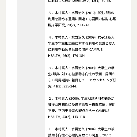
に着目した検討 臨床心理学, 12(1), 80-85.
５．木村真人・水野治久 (2010). 学生相談の
利用を勧める意識に関連する要因の検討 心理
臨床学研究, 28(2), 238-243.
４．木村真人・水野治久 (2009). 女子短期大
学生の学生相談室に対する利用の意識と友人
に利用を勧める意識の関連 CAMPUS
HEALTH, 46(2), 179-184.
３．木村真人・水野治久 (2008). 大学生の学
生相談に対する被援助志向性の予測―周囲か
らの利用期待に着目して― カウンセリング研
究, 41(3), 235-244.
２．木村真人 (2006). 学生相談利用の勧めが
被援助志向性に及ぼす影響－自尊感情，援助
不安，学内支援者の観点から－ CAMPUS
HEALTH, 43(2), 113-118.
１．木村真人・水野治久 (2004). 大学生の被
援助志向性と心理的変数との関連について－