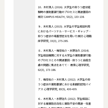
10．木村真人 (2016). 大学生の抑うつ症状経
験時の援助要請行動のプロセスと関連要因の
検討 CAMPUS HEALTH, 53(2), 133-138.
９．木村真人 (2015). 大学生の学生相談利用
におけるパーソナル・サービス・ギャップ―
抑うつ症状の場面想定法を用いた検討 心理臨
床学研究, 33(3), 275-285.
８．木村真人・梅垣佑介・水野治久 (2014).
学生相談機関に対する大学生の援助要請行動
のプロセスとその関連要因―抑うつと自殺念
慮の問題に焦点をあてて― 教育心理学研究,
62(3), 173-186.
７．梅垣佑介・木村真人 (2012). 大学生の抑
うつ症状の援助要請における楽観的認知バイ
アス 心理学研究, 83(5), 430-439.
６．木村真人・水野治久 (2012). 学生相談に
対する被援助志向性と援助不安の関連―性差