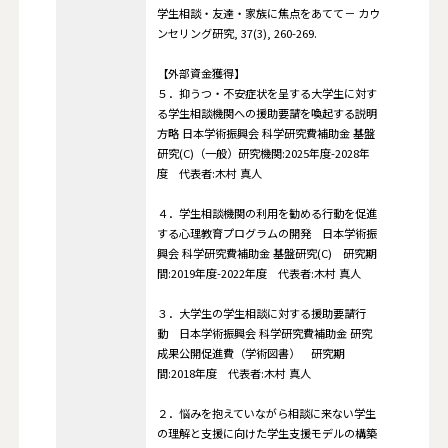
学生相談・友達・家族に焦点をあてて－ カウ
ンセリング研究, 37(3), 260-269.
【外部資金獲得】
５．抑うつ・不安症状を呈する大学生に対す
る学生相談機関への援助要請を喚起する説明
方略 日本学術振興会 科学研究費補助金 基盤
研究(C)（一般）研究機関:2025年度-2028年
度 代表者:木村 真人
４．学生相談機関の利用を勧める行動を促進
する心理教育プログラムの開発 日本学術振
興会 科学研究費補助金 基盤研究(C) 研究期
間:2019年度-2022年度 代表者:木村 真人
３．大学生の学生相談に対する援助要請行
動 日本学術振興会 科学研究費補助金 研究
成果公開促進費（学術図書） 研究期
間:2018年度 代表者:木村 真人
２．悩みを抱えていながら相談に来ない学生
の理解と支援に向けた学生支援モデルの構築