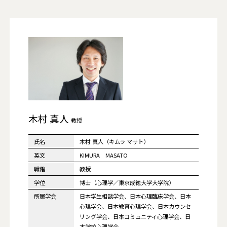
木村 真人
教授
氏名
木村 真人（キムラ マサト）
英文
KIMURA MASATO
職階
教授
学位
博士（心理学／東京成徳大学大学院）
所属学会
日本学生相談学会、日本心理臨床学会、日本
心理学会、日本教育心理学会、日本カウンセ
リング学会、日本コミュニティ心理学会、日
本学校心理学会