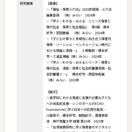
研究業績
【著書】
・『福祉・保育小六法』2026年度版 小六法
編集委員 （株）みらい 2026年
・『学ぶ・わかる・みえる シリーズ保育と
現代社会 保育と社会福祉』 第4版 橋本
好市・宮田徹編 （株）みらい 2024年
・『子どもの育ちと多様性に向き合う障害児
保育―ソーシャル・インクルージョン時代に
おける理論と実践―』 小原敏郎・橋本好
市・三浦主博編（株）みらい 2024年
・『学ぶ・わかる・みえるシリーズ・保育と
現代社会 演習・保育と社会的養護実践―社
会的養護Ⅱ―』 橋本好市・原田旬哉編
（株）みらい 2019年
【論文】
・就学前における発達に支援が必要な子ども
への体系的支援―シンガポールのECHO
Frameworkに学ぶ日本への応用可能性―
川島直子、橋本好市、越智紀子、渡邊恵梨
佳 神戸常盤大学 緑葉 第20号 2025年
・「台湾視察研修に学ぶ保育者のデジタルリ