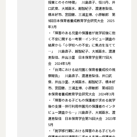
授業とのその特徴」 川島直子、恒川丹、井
口武俊、大城亜水、越智紀子、渡邊恵梨佳、
橋本好市、宮田徹、三浦主博、小原敏郎 第
9回日本保育者養成教育学会研究大会 2025
年3月
・「障害のある児童の保護者が就学前後に抱
く不安に関する一考察―インタビュー調査の
結果から「小学校への不安」に焦点を当てて
―」 川島直子、越智紀子、大城亜水、渡邊
恵梨佳、井出沙里 日本保育学会第77回大
会 2024年5月
・「台湾における幼児園と保育者養成校の視
察報告」 川島直子、渡邊恵梨佳、井口武
俊、井出沙里、大城亜水、越智紀子、橋本好
市、宮田徹、三浦主博、小原敏郎 第8回日
本保育者養成教育学会研究大会 2024年3月
・「障害のある子どもの保護者が求める就学
後の支援―併行利用卒園児の保護者のインタ
ビュー調査から―」川島直子、大城亜水、渡
邊恵梨佳 日本保育学会第76回大会 2023年
5月
・「就学移行期における障害のある子どもの
保護者が併行通園先に求める支援ー保護者の