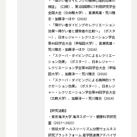
・「障がい者ダイビングの精神心理的効果の
検証」（口頭）、第1回国際ICT利用研究学会
全国大会（立命館大学）、喜瀬真雄・荒川雅
志・加藤淳一ほか（2016）
・「障がい者ダイビングのレクリエーション
効果～障がい者と健常者の比較～」（ポスタ
ー）、日本レジャー・レクリエーション学会
第46回学会大会（早稲田大学）、喜瀬真雄・
荒川雅志・加藤淳一ほか（2016）
・「スクーバ・ダイビングによるレクリエー
ション効果」（ポスター）、日本レジャー・
レクリエーション学会第46回学会大会（早稲
田大学）、加藤淳一・荒川雅志（2016）
・「スクーバ・ダイビングによる精神的リラ
クゼーション効果」（ポスター）、日本レジ
ャー・レクリエーション学会第44回学会大会
（立教大学）、加藤淳一・荒川雅志（2014）
【研究活動】
・東京海洋大学 海洋スポーツ・健康科学研究
室（2017〜2023）
・琉球大学 ヘルスツーリズム分野ウェルネス
研究プラットフォーム 産学医連携アドバイザ