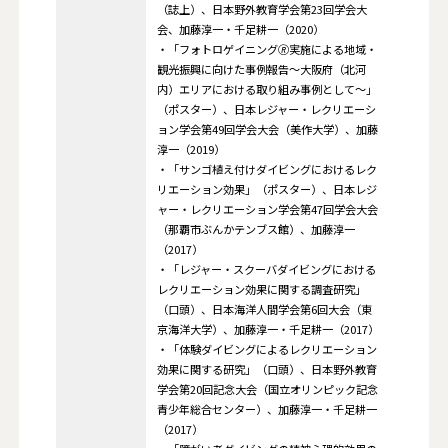
（誌上）、日本野外教育学会第23回学会大
会、加藤淳一・千足耕一（2020）
・「フォトロゲイニング🄬実施による地域・
観光振興に向けた事例報告～大阪府（北河
内）エリアにおける取り組み事例として～」
（ポスター）、日本レジャー・レクリエーシ
ョン学会第49回学会大会（美作大学）、加藤
淳一（2019）
・「サンゴ植え付けダイビングにおけるレク
リエーション効果」（ポスター）、日本レジ
ャー・レクリエーション学会第47回学会大会
（那覇市ぶんかテンブス館）、加藤淳一
（2017）
・「レジャー・スクーバダイビングにおける
レクリエーション効果に関する調査研究」
（口頭）、日本海洋人間学会第6回大会（東
京海洋大学）、加藤淳一・千足耕一（2017）
・「体験ダイビングによるレクリエーション
効果に関する研究」（口頭）、日本野外教育
学会第20回記念大会（国立オリンピック記念
青少年総合センター）、加藤淳一・千足耕一
（2017）