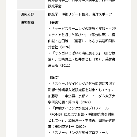
観光学会
研究分野
観光学、沖縄リゾート観光、海洋スポーツ
研究業績
【著書】
・「サービスラーニングの理論と実践 ～ボラ
ンティアを通じた学び～」（部分執筆）、横
山誠・古田雄一（編著）、あさひ高速印刷株
式会社（2026）
・「サンゴいっぱいの海に戻そう」（部分執
筆）、吉崎誠二・松井さとし（著）、芙蓉書
房出版（2011）
【論文】
・「スクーバダイビングが気分変容に及ぼす
影響～沖縄県入域観光客を対象として～」、
加藤淳一・李烋再、京都ノートルダム女子大
学研究紀要：第52号（2022）
・「体験ダイビングが気分プロフィール
（POMS）に及ぼす影響～沖縄観光客を対象
として～」、加藤淳一・李烋再、国際研究論
叢：第34巻第1号（2020）
・「スノーケリングが気分プロフィール