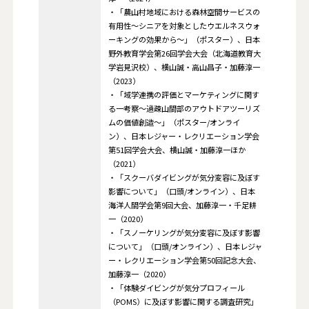
・「農山村地域における森林空間サービスの
有用性～シニアを対象としたウエルネスウォ
ーキングの効果から～」（ポスター）、日本
野外教育学会第26回学会大会（北海道教育大
学岩見沢校）、横山誠・高山昌子・加藤淳一
（2023）
・「域学連携の評価とマーケティングに関す
る一考察～過疎山間部のアウトドアツーリズ
ムの価値創造～」（ポスター/オンライ
ン）、日本レジャー・レクリエーション学会
第51回学会大会、横山誠・加藤淳一ほか
（2021）
・「スクーバダイビングが気分変容に及ぼす
影響について」（口頭/オンライン）、日本
海洋人間学会第9回大会、加藤淳一・千足耕
一（2020）
・「スノーケリングが気分変容に及ぼす影響
について」（口頭/オンライン）、日本レジャ
ー・レクリエーション学会第50回記念大会、
加藤淳一（2020）
・「体験ダイビングが気分プロフィール
（POMS）に及ぼす影響に関する調査研究」