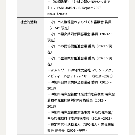
・（依頼執筆）「沖縄の碧い海をいつまで
も」、PADI JAPAN：PJ Report 2007
No.4（2008）
社会的活動
・守口市人権尊重のまちづくり審議会 委員
（2024～現在）
・守口市男女共同参画審議会 委員（2024～
現在）
・守口市市民協働推進会議 委員（2022～現
在）
・守口市生涯教育推進会議 委員（2020～現
在）
・WBFリゾート沖縄株式会社 マリン・アクテ
ィビティー外部アドバイザー（2018～2020）
・沖縄県自然環境保全審議会 委員（2015～
2018）
・沖縄県海岸漂着物地域対策推進事業 海岸漂
着物の発生抑制対策WG構成員（2012～
2018）
・沖縄県海岸漂着物対策事業 普及啓発事業/
普及啓発教材作成WG構成員（2010～2012）
・特定非営利活動法人（NPO法人）美ら海振
興会 副会長（2008～現在）