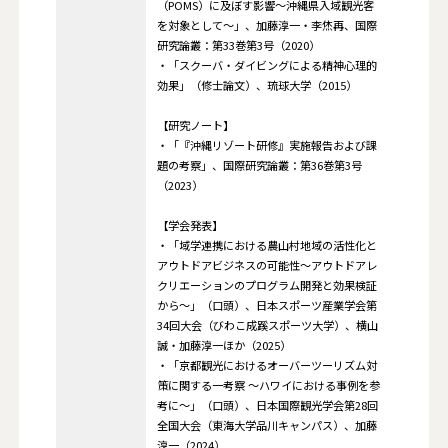
（POMS）に及ぼす影響～沖縄県入域観光客
を対象として～」、加藤淳一・李烋再、国際
研究論叢：第33巻第3号（2020）
・「スクーバ・ダイビングによる精神心理的
効果」（修士論文）、琉球大学（2015）
【研究ノート】
・「『沖縄リゾート研修』実施報告および課
題の考察」、国際研究論叢：第36巻第3号
（2023）
【学会発表】
・「域学連携における農山村地域の活性化と
アウトドアビジネスの可能性～アウトドアレ
クリエーションのプログラム開発と効果検証
から～」（口頭）、日本スポーツ産業学会第
34回大会（びわこ成蹊スポーツ大学）、横山
誠・加藤淳一ほか（2025）
・「京都観光におけるオーバーツーリズム対
策に関する一考察 ～ハワイにおける事例を参
考に～」（口頭）、日本国際観光学会第28回
全国大会（東海大学品川キャンパス）、加藤
淳一（2024）