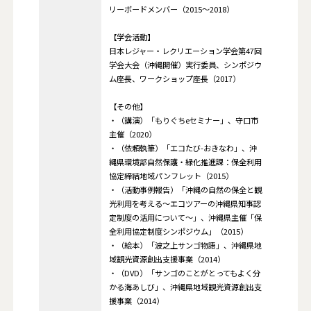
リーボードメンバー（2015〜2018）
【学会活動】
日本レジャー・レクリエーション学会第47回
学会大会（沖縄開催）実行委員、シンポジウ
ム座長、ワークショップ座長（2017）
【その他】
・（講演）「もりぐちeセミナー」、守口市
主催（2020）
・（依頼執筆）「エコたび-おきなわ」、沖
縄県環境部自然保護・緑化推進課：保全利用
協定締結地域パンフレット（2015）
・（活動事例報告）「沖縄の自然の保全と観
光利用を考える～エコツアーの沖縄県知事認
定制度の活用について～」、沖縄県主催「保
全利用協定制度シンポジウム」（2015）
・（絵本）「波之上サンゴ物語」、沖縄県地
域観光資源創出支援事業（2014）
・（DVD）「サンゴのことがとってもよく分
かる海あしび」、沖縄県地域観光資源創出支
援事業（2014）