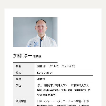
加藤 淳一
准教授
氏名
加藤 淳一（カトウ ジュンイチ）
英文
Kato Junichi
職階
准教授
学位
修士（観光学 / 琉球大学）、東京海洋大学大
学院 海洋科学技術研究科（博士後期課程）単
位取得満期退学
所属学会
日本レジャー・レクリエーション学会、日本
野外教育学会、日本海洋人間学会、日本国際