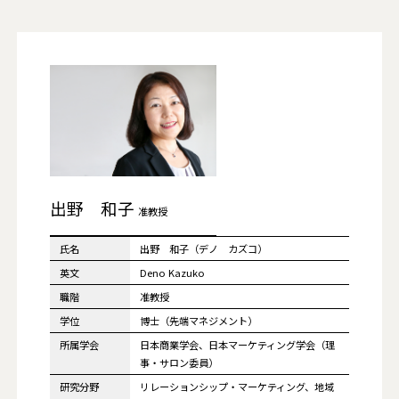
出野 和子
准教授
氏名
出野 和子（デノ カズコ）
英文
Deno Kazuko
職階
准教授
学位
博士（先端マネジメント）
所属学会
日本商業学会、日本マーケティング学会（理
事・サロン委員）
研究分野
リレーションシップ・マーケティング、地域