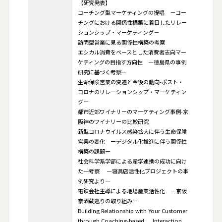
【研究発表】
コーチング型マーケティングの提唱 －コー
チングにおける関係性構築に着目したリレー
ションシップ・マーケティング－
訪問型営業に見る関係性構築の考察
エシカル消費をベースとした消費者志向マー
ケティングの目指す方向性 ー徳島県の事例
研究に基づく考察ー
生命保険営業の変遷と今後の動向-ポスト・
コロナのリレーションシップ・マーケティン
グー
都市近郊ワイナリーのマーケティング事例-京
阪神のワイナリーの比較研究
新型コロナウイルス感染拡大に伴う生命保険
営業の変化 ーデジタル化推進に伴う関係性
構築の課題ー
社会科学系学部による産学連携の成功に向け
た一考察 ー寝具店活性化プロジェクトの事
例研究よりー
電鉄会社主導による地場産業活性化 ー京阪
奈酒蔵巡りの取り組み－
Building Relationship with Your Customer
through Coaching-based Interaction