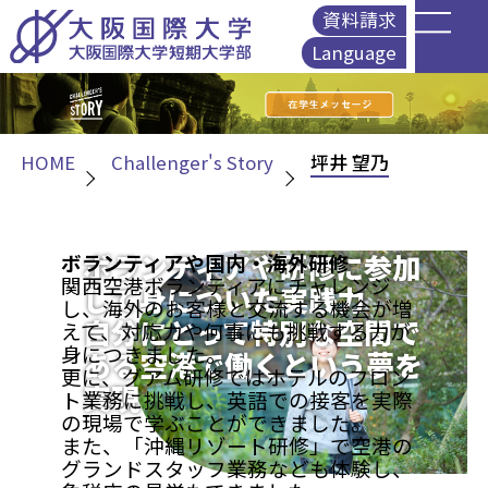
資料請求
Language
English
简体中文
繁體中文
HOME
Challenger's Story
坪井 望乃
Korean
ボランティアや研修に参加
ボランティアや国内・海外研修
関西空港ボランティアにチャレンジ
して身についた実践力
し、海外のお客様と交流する機会が増
自分にとって特別な空間で
えて、対応力や何事にも挑戦する力が
身につきました。
ある空港で働くという夢を
更に、グアム研修ではホテルのフロン
実現
ト業務に挑戦し、英語での接客を実際
の現場で学ぶことができました。
また、「沖縄リゾート研修」で空港の
グランドスタッフ業務なども体験し、