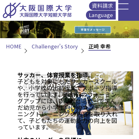
資料請求
Language
English
简体中文
繁體中文
HOME
Challenger's Story
正崎 幸希
Korean
スポーツ指導を通して
サッカー、体育授業を指導。
子どもを対象にしたサッカースクール
子どもの成長を
や、小学校の出前授業でスポーツ指導
サポートしています。
を行っています。運動前のウォーミン
グアップには、OIUのセミナーで学ん
だ幼児から小学生向けのコンディショ
ニングトレーニングの内容を取り入れ
て、子どもたちの運動能力の向上を図
っています。