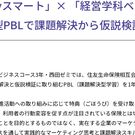
lityスマート」× 「経営学
型PBLで課題解決から仮説検
ジネスコース3年・西田ゼミでは、住友生命保険相互
、課題解決と仮説検証に取り組むPBL（課題解決型学習）を
健康増進活動への取り組みに応じて特典（ごほうび）を受け
、利用者の行動変容を促す点が注目されている保険とは
ことを目的とするものではなく、実在する企業のマーケ
スを通して実践的なマーケティング思考と課題解決スキ