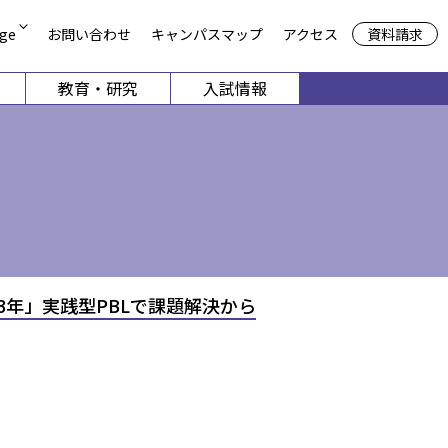
資料請求
ge
お問い合わせ
キャンパスマップ
アクセス
教育・研究
入試情報
方
期大学部
共通教育機構
申請
談
留学生別科
児保育学科
栄養学科
4月1日以降募集停止）
募集
デザイン学科
ス3年」実践型PBLで課題解決から