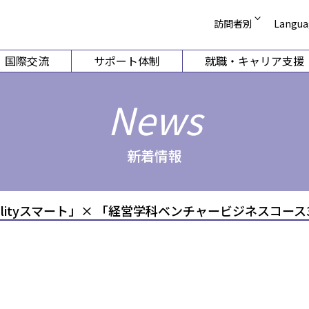
訪問者別
Langua
受験生の方
English
国際交流
サポート体制
就職・キャリア支援
在学生・保護者の
简体中文
企業の方
繁體中文
学部
国際教養学部
短
卒業生 証明書発行
Korean
News
卒業生 就職支援相
科目等履修案内
ーション学科
国際コミュニケーション学科
幼
図書館
科学科
国際観光学科
新着情報
同窓会
（2026年
ホストファミリー
動学科
ライフ
talityスマート」× 「経営学科ベンチャービジネスコー