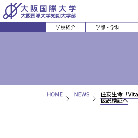
学校紹介
学部・学科
経営経済学部
人間科
経営学科
心理コミュニケ
経済学科
人間健康
スポーツ行
HOME
NEWS
住友生命「Vi
仮説検証へ