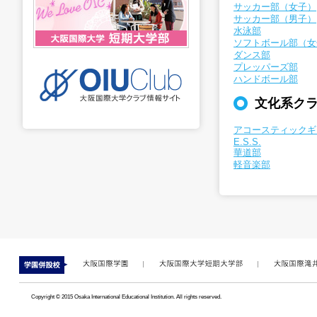
サッカー部（女子）
サッカー部（男子）
水泳部
ソフトボール部（女
ダンス部
プレッパーズ部
ハンドボール部
文化系ク
アコースティックギ
E.S.S.
華道部
軽音楽部
Copyright © 2015 Osaka International Educational Institution. All rights reserved.