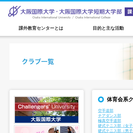
課外教育センターとは
目的と主な活動
体育会系
空手道部
チアダンス部
極真空手道部
硬式テニス部（女子
硬式テニス部（男子