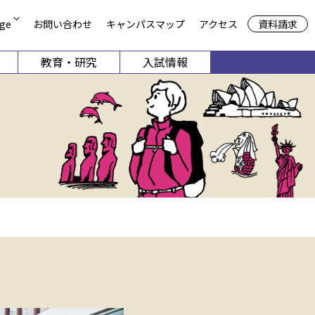
資料請求
ge
お問い合わせ
キャンパスマップ
アクセス
教育・研究
入試情報
方
期大学部
共通教育機構
申請
談
留学生別科
児保育学科
栄養学科
4月1日以降募集停止）
募集
デザイン学科