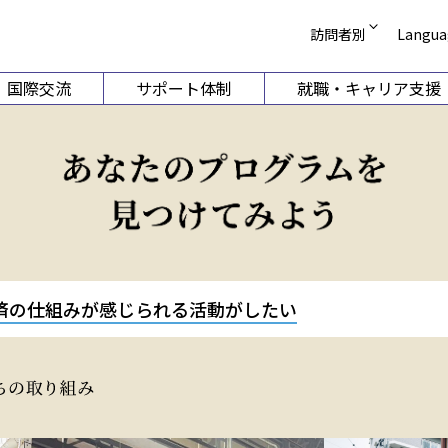
訪問者別
Langua
受験生の方
English
国際交流
サポート体制
就職・キャリア支援
在学生・保護者の
简体中文
企業の方
繁體中文
学部
国際教養学部
短
卒業生 証明書発行
Korean
卒業生 就職支援相
科目等履修案内
ーション学科
国際コミュニケーション学科
幼
図書館
科学科
国際観光学科
同窓会
（2026年
ホストファミリー
動学科
ライフ
済の仕組みが感じられる活動がしたい