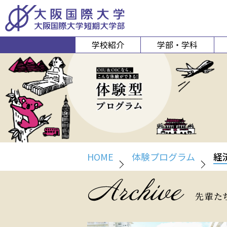
学校紹介
学部・学科
経営経済学部
人間科
経営学科
心理コミュニケ
経済学科
人間健康
スポーツ行
HOME
体験プログラム
経